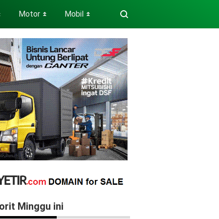
Motor
Mobil
⏬
⏬
⏬
orit Minggu ini