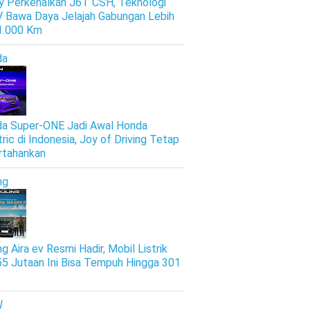
y Perkenalkan J6T CSH, Teknologi
 Bawa Daya Jelajah Gabungan Lebih
 1.000 Km
da
a Super-ONE Jadi Awal Honda
tric di Indonesia, Joy of Driving Tetap
rtahankan
ng
g Aira ev Resmi Hadir, Mobil Listrik
5 Jutaan Ini Bisa Tempuh Hingga 301
W