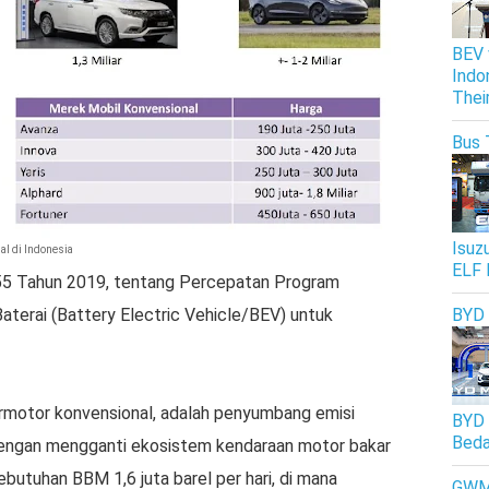
BEV 
Indo
Thei
Bus 
Isuz
al di Indonesia
ELF 
 55 Tahun 2019, tentang Percepatan Program
aterai (Battery Electric Vehicle/BEV) untuk
BYD
rmotor konvensional, adalah penyumbang emisi
BYD 
Beda
, dengan mengganti ekosistem kendaraan motor bakar
butuhan BBM 1,6 juta barel per hari, di mana
GW