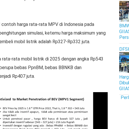
 contoh harga rata-rata MPV di Indonesia pada
BMW 
GIIA
n penghitungan simulasi, ketemu harga maksimum yang
Pers
beli mobil listrik adalah Rp327-Rp332 juta.
DFS
a rata-rata mobil listrik di 2025 dengan angka Rp543
ak berupa bebas PpnBM, bebas BBNKB dan
njadi Rp407 juta.
Harg
Dibu
GIIA
Per