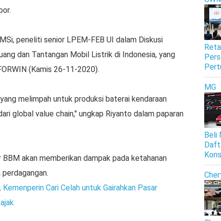
or.
o MSi, peneliti senior LPEM-FEB UI dalam Diskusi
Reta
uang dan Tantangan Mobil Listrik di Indonesia, yang
Pers
Pert
 FORWIN (Kamis 26-11-2020).
MG
yang melimpah untuk produksi baterai kendaraan
n dari global value chain," ungkap Riyanto dalam paparan
Beli
Daft
Kon
or BBM akan memberikan dampak pada ketahanan
a perdagangan.
Cher
Kemenperin Cari Celah untuk Gairahkan Pasar
ajak