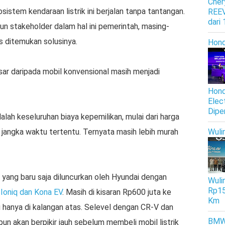
Cher
istem kendaraan listrik ini berjalan tanpa tantangan.
REEV
dari
pun stakeholder dalam hal ini pemerintah, masing-
 ditemukan solusinya.
Hon
sar daripada mobil konvensional masih menjadi
Hond
Elec
Dipe
lah keseluruhan biaya kepemilikan, mulai dari harga
 jangka waktu tertentu. Ternyata masih lebih murah
Wuli
 yang baru saja diluncurkan oleh Hyundai dengan
Wulin
Rp15
u
Ioniq dan Kona EV
. Masih di kisaran Rp600 juta ke
Km
 hanya di kalangan atas. Selevel dengan CR-V dan
BM
un akan berpikir jauh sebelum membeli mobil listrik