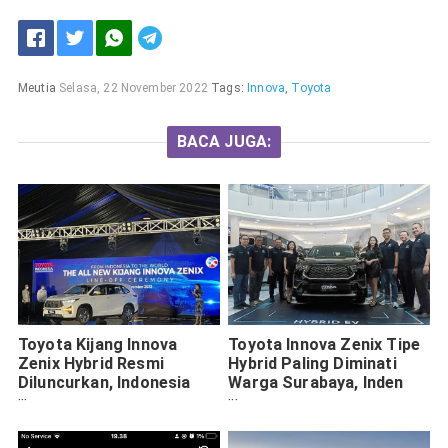
Meutia
Selasa, 22 November 2022
Tags:
Innova
,
Toyota
BACA JUGA:
Toyota Kijang Innova
Toyota Innova Zenix Tipe
Zenix Hybrid Resmi
Hybrid Paling Diminati
Diluncurkan, Indonesia
Warga Surabaya, Inden
Jadi Basis Ekspor
Capai 600 Unit