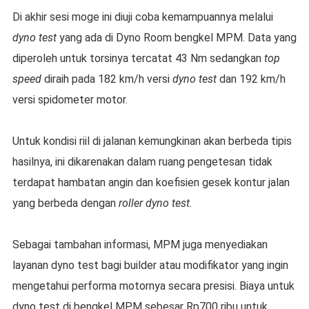
Di akhir sesi moge ini diuji coba kemampuannya melalui
dyno test
yang ada di Dyno Room bengkel MPM. Data yang
diperoleh untuk torsinya tercatat 43 Nm sedangkan
top
speed
diraih pada 182 km/h versi
dyno test
dan 192 km/h
versi spidometer motor.
Untuk kondisi riil di jalanan kemungkinan akan berbeda tipis
hasilnya, ini dikarenakan dalam ruang pengetesan tidak
terdapat hambatan angin dan koefisien gesek kontur jalan
yang berbeda dengan
roller dyno test
.
Sebagai tambahan informasi, MPM juga menyediakan
layanan dyno test bagi builder atau modifikator yang ingin
mengetahui performa motornya secara presisi. Biaya untuk
dyno test di bengkel MPM sebesar Rp700 ribu untuk