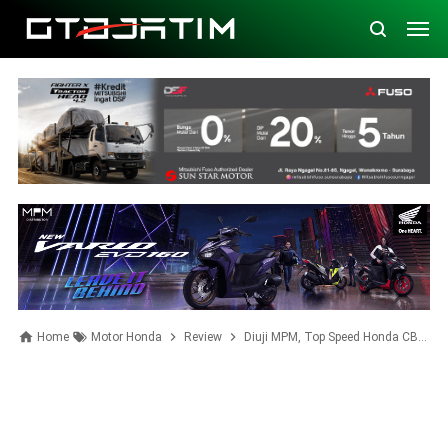
Home
Motor Honda
Review
Diuji MPM, Top Speed Honda CB500X 2019 Tembus Segini. Simak Perbedaannya dengan Model 2018