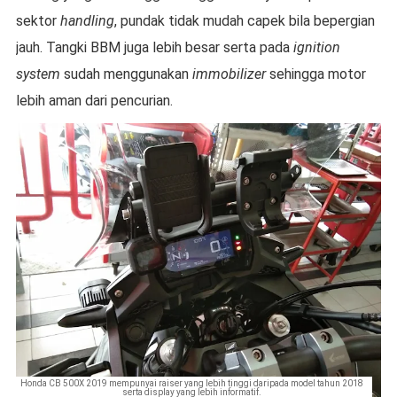
sektor
handling
, pundak tidak mudah capek bila bepergian
jauh. Tangki BBM juga lebih besar serta pada
ignition
system
sudah menggunakan
immobilizer
sehingga motor
lebih aman dari pencurian.
Honda CB 500X 2019 mempunyai raiser yang lebih tinggi daripada model tahun 2018
serta display yang lebih informatif.