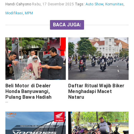
Handi Cahyono
Rabu, 17 Desember 2025
Tags:
Auto Show
,
Komunitas
,
Modifikasi
,
MPM
BACA JUGA:
Beli Motor di Dealer
Daftar Ritual Wajib Biker
Honda Banyuwangi,
Menghadapi Macet
Pulang Bawa Hadiah
Nataru
PCX160