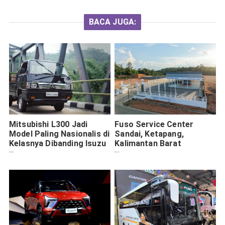
BACA JUGA:
Mitsubishi L300 Jadi
Fuso Service Center
Model Paling Nasionalis di
Sandai, Ketapang,
Kelasnya Dibanding Isuzu
Kalimantan Barat
TRAGA Hingga Toyota
Wujudkan Zero Down
Hilux Rangga
Time