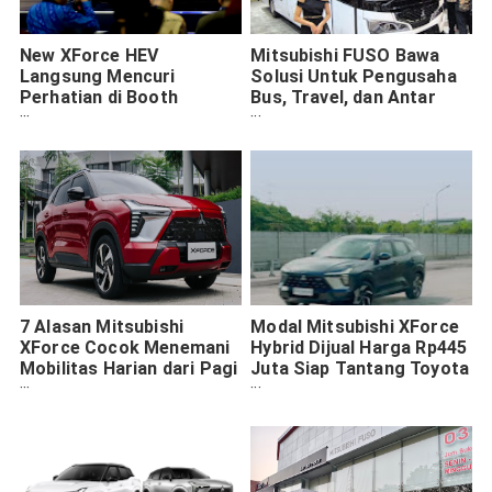
New XForce HEV
Mitsubishi FUSO Bawa
Langsung Mencuri
Solusi Untuk Pengusaha
Perhatian di Booth
Bus, Travel, dan Antar
Mitsubishi GIIAS 2026
Jemput di GIIAS 2026
7 Alasan Mitsubishi
Modal Mitsubishi XForce
XForce Cocok Menemani
Hybrid Dijual Harga Rp445
Mobilitas Harian dari Pagi
Juta Siap Tantang Toyota
sampai Malam
Yaris Cross Hybrid
Hingga Honda HR-V e:HEV