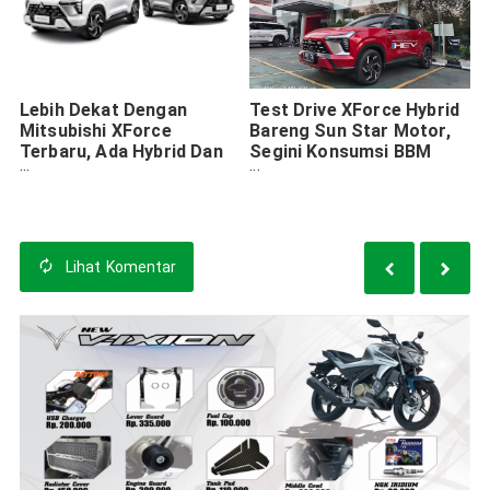
Lebih Dekat Dengan
Test Drive XForce Hybrid
Mitsubishi XForce
Bareng Sun Star Motor,
Terbaru, Ada Hybrid Dan
Segini Konsumsi BBM
Masih Ada Internal
Hasil Uji Surabaya-Taman
Combustion Engine
Dayu
Lihat
Komentar