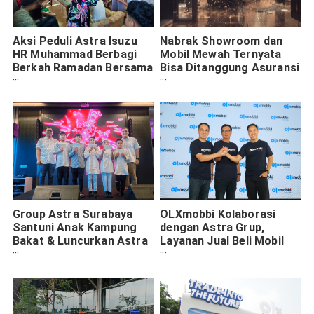
Aksi Peduli Astra Isuzu
Nabrak Showroom dan
HR Muhammad Berbagi
Mobil Mewah Ternyata
Berkah Ramadan Bersama
Bisa Ditanggung Asuransi
Panti Asuhan Sekitar
Astra, Ini Ketentuannya
Group Astra Surabaya
OLXmobbi Kolaborasi
Santuni Anak Kampung
dengan Astra Grup,
Bakat & Luncurkan Astra
Layanan Jual Beli Mobil
Siaga Lebaran 2024
Jadi Makin Mudah dan
Aman