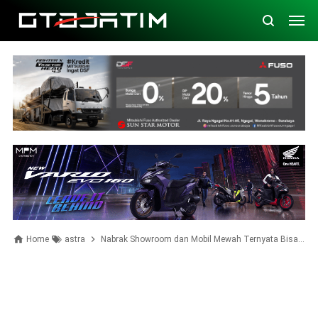
Home
astra
Nabrak Showroom dan Mobil Mewah Ternyata Bisa Ditanggung Asuransi Astra, Ini Ketentuannya