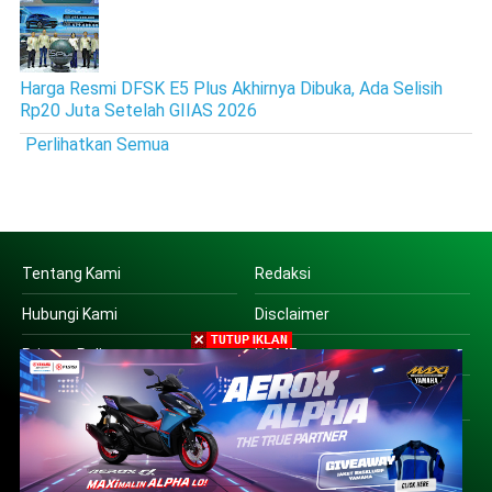
Harga Resmi DFSK E5 Plus Akhirnya Dibuka, Ada Selisih
Rp20 Juta Setelah GIIAS 2026
Perlihatkan Semua
Tentang Kami
Redaksi
Hubungi Kami
Disclaimer
Privacy Policy
HOME
Copyright © 2016 | PT SUARA OTO JATIM