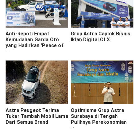
Anti-Repot: Empat
Grup Astra Caplok Bisnis
Kemudahan Garda Oto
Iklan Digital OLX
yang Hadirkan 'Peace of
Mind' di Benak Konsumen
Astra Peugeot Terima
Optimisme Grup Astra
Tukar Tambah Mobil Lama
Surabaya di Tengah
Dari Semua Brand
Pulihnya Perekonomian
Pasca Pandemi