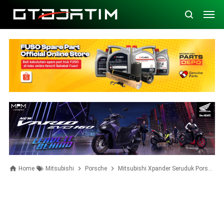
Home
Mitsubishi
Porsche
Mitsubishi Xpander Seruduk Porsche GT, Netizen: Mending Supirnya Pindah Ke Mars