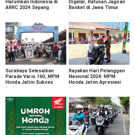
Harumkan Indonesia di
Digelar, Ratusan Jagoan
ARRC 2024 Sepang
Basket di Jawa Timur
Malaysia
Siap Bertarung
Surabaya Selesaikan
Rayakan Hari Pelanggan
Parade Vario 160, MPM
Nasional 2024: MPM
Honda Jatim Sukses
Honda Jatim Apresiasi
Menggelar di 11 Kota
Konsumen Setia