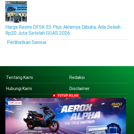
Harga Resmi DFSK E5 Plus Akhirnya Dibuka, Ada Selisih
Rp20 Juta Setelah GIIAS 2026
Perlihatkan Semua
Tentang Kami
Redaksi
Hubungi Kami
Disclaimer
Privacy Policy
HOME
Copyright © 2016 | PT SUARA OTO JATIM