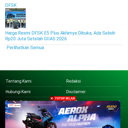
DFSK
Harga Resmi DFSK E5 Plus Akhirnya Dibuka, Ada Selisih
Rp20 Juta Setelah GIIAS 2026
Perlihatkan Semua
Tentang Kami
Redaksi
Hubungi Kami
Disclaimer
Privacy Policy
HOME