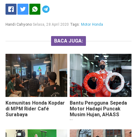
Handi Cahyono
Selasa, 28 April 2020
Tags:
Motor Honda
BACA JUGA:
Komunitas Honda Kopdar
Bantu Pengguna Sepeda
di MPM Rider Café
Motor Hadapi Puncak
Surabaya
Musim Hujan, AHASS
Sediakan Layanan Spesial