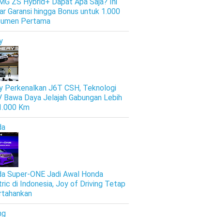
 MG ZS Hybrid+ Dapat Apa Saja? Ini
ar Garansi hingga Bonus untuk 1.000
sumen Pertama
y
y Perkenalkan J6T CSH, Teknologi
 Bawa Daya Jelajah Gabungan Lebih
 1.000 Km
da
a Super-ONE Jadi Awal Honda
tric di Indonesia, Joy of Driving Tetap
rtahankan
ng