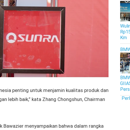
Wulin
Rp15
Km
BM
BMW 
GIIA
Pers
nesia penting untuk menjamin kualitas produk dan
Per
an lebih baik,” kata
Zhang Chongshun, Chairman
ik Bawazier menyampaikan bahwa dalam rangka