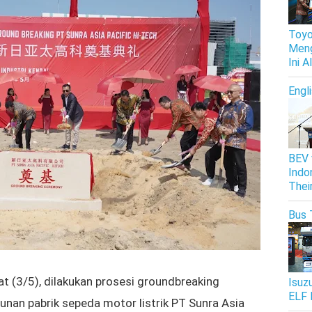
Toyo
Meng
Ini 
Engl
BEV 
Indo
Thei
Bus 
t (3/5), dilakukan prosesi
groundbreaking
Isuz
ELF 
gunan
pabrik sepeda motor listrik PT Sunra Asia