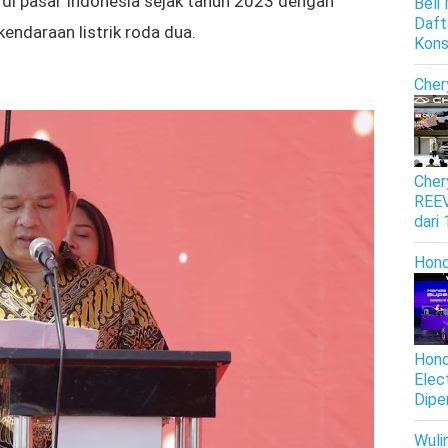
 di pasar Indonesia sejak tahun 2023 dengan
Beli
Daft
 kendaraan listrik roda dua.
Kon
Cher
Cher
REEV
dari
Hon
Hond
Elec
Dipe
Wuli