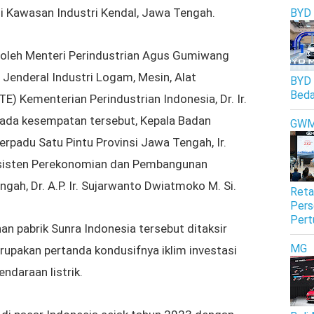
 di Kawasan Industri Kendal, Jawa Tengah.
BYD
 oleh
Menteri Perindustrian Agus Gumiwang
r Jenderal Industri Logam, Mesin, Alat
BYD 
Beda
E) Kementerian Perindustrian Indonesia, Dr. Ir.
pada kesempatan tersebut,
Kepala Badan
GW
padu Satu Pintu Provinsi Jawa Tengah, Ir.
 Asisten Perekonomian dan Pembangunan
gah, Dr. A.P. Ir. Sujarwanto Dwiatmoko M. Si.
Reta
Pers
Pert
n pabrik Sunra Indonesia tersebut ditaksir
MG
merupakan pertanda kondusifnya
iklim investasi
endaraan listrik.