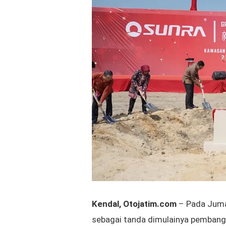
Kendal, Otojatim.com
–
Pada
Juma
sebagai tanda
dimulainya pemban