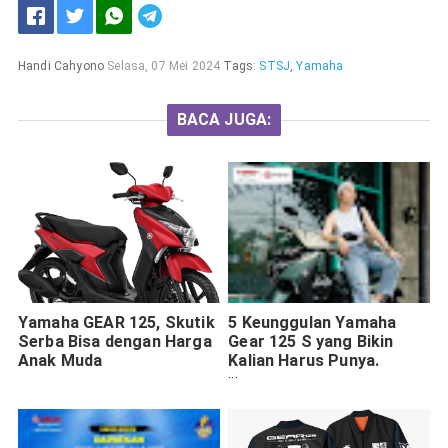
Handi Cahyono
Selasa, 07 Mei 2024
Tags:
STSJ
,
Yamaha
BACA JUGA:
Yamaha GEAR 125, Skutik
5 Keunggulan Yamaha
Serba Bisa dengan Harga
Gear 125 S yang Bikin
Anak Muda
Kalian Harus Punya.
Harga 2022 Cek di Sini!