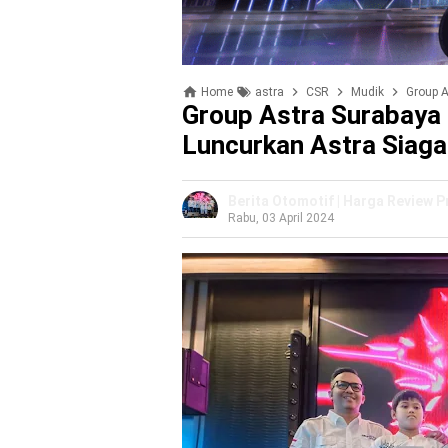
Home
astra
CSR
Mudik
Group As
Group Astra Surabaya
Luncurkan Astra Siag
Berita Otomotif | Harga Review 
Rabu, 03 April 2024