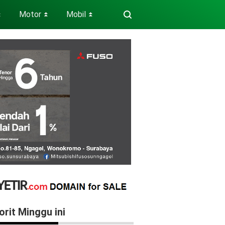
Motor
Mobil
⏬
⏬
⏬
orit Minggu ini