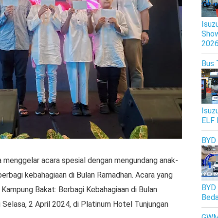
Isuz
Show
202
Bus 
Isuz
ELF 
BYD
a menggelar acara spesial dengan mengundang anak-
erbagi kebahagiaan di Bulan Ramadhan. Acara yang
BYD 
ampung Bakat: Berbagi Kebahagiaan di Bulan
Beda
 Selasa, 2 April 2024, di Platinum Hotel Tunjungan
GW