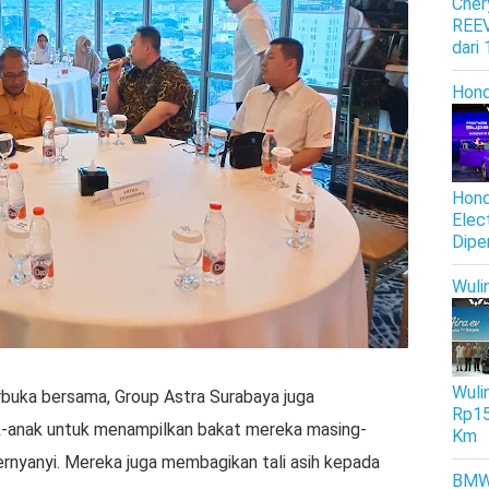
Cher
REEV
dari
Hon
Hond
Elec
Dipe
Wuli
Wulin
buka bersama, Group Astra Surabaya juga
Rp15
anak untuk menampilkan bakat mereka masing-
Km
bernyanyi. Mereka juga membagikan tali asih kepada
BM