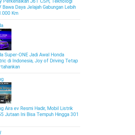
y Perkenalkan J6T CSH, Teknologi
 Bawa Daya Jelajah Gabungan Lebih
 1.000 Km
da
a Super-ONE Jadi Awal Honda
tric di Indonesia, Joy of Driving Tetap
rtahankan
ng
g Aira ev Resmi Hadir, Mobil Listrik
5 Jutaan Ini Bisa Tempuh Hingga 301
W