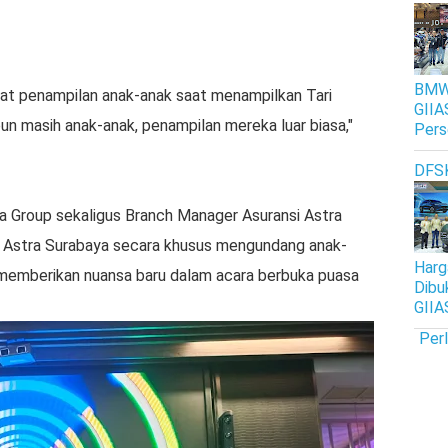
BMW 
at penampilan anak-anak saat menampilkan Tari
GIIA
un masih anak-anak, penampilan mereka luar biasa,"
Pers
DFS
ra Group sekaligus Branch Manager Asuransi Astra
Astra Surabaya secara khusus mengundang anak-
Harg
memberikan nuansa baru dalam acara berbuka puasa
Dibu
GIIA
Per