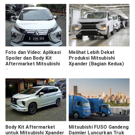
Foto dan Video: Aplikasi
Melihat Lebih Dekat
Spoiler dan Body Kit
Produksi Mitsubishi
Aftermarket Mitsubishi
Xpander (Bagian Kedua)
Xpander
Body Kit Aftermarket
Mitsubishi FUSO Gandeng
untuk Mitsubishi Xpander
Daimler Luncurkan Truk