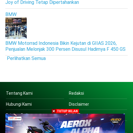
Joy of Driving Tetap Dipertahankan
BMW
BMW Motorrad Indonesia Bikin Kejutan di GIIAS 2026,
Penjualan Melonjak 300 Persen Disusul Hadirnya F 450 GS
Perlihatkan Semua
Tentang Kami
Redaksi
Hubungi Kami
Disclaimer
Privacy Policy
HOME