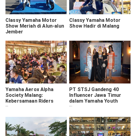
Classy Yamaha Motor
Classy Yamaha Motor
Show Meriah di Alun-alun
Show Hadir di Malang
Jember
Yamaha Aerox Alpha
PT STSJ Gandeng 40
Society Malang:
Influencer Jawa Timur
Kebersamaan Riders
dalam Yamaha Youth
dalam Gelaran Otomotif
Ambassador
Penuh Adrenalin