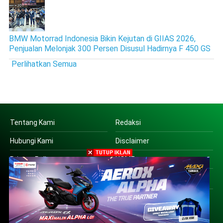
BMW Motorrad Indonesia Bikin Kejutan di GIIAS 2026,
Penjualan Melonjak 300 Persen Disusul Hadirnya F 450 GS
Perlihatkan Semua
Tentang Kami
Redaksi
Hubungi Kami
Disclaimer
Privacy Policy
HOME
Copyright © 2016 | PT SUARA OTO JATIM