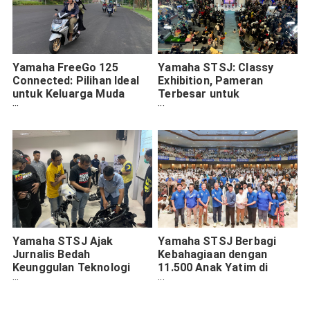
Yamaha FreeGo 125
Yamaha STSJ: Classy
Connected: Pilihan Ideal
Exhibition, Pameran
untuk Keluarga Muda
Terbesar untuk
dengan Mobilitas Tinggi
Pengalaman Tak
Terlupakan
Yamaha STSJ Ajak
Yamaha STSJ Berbagi
Jurnalis Bedah
Kebahagiaan dengan
Keunggulan Teknologi
11.500 Anak Yatim di
Grand Filano
Jawa Timur: Inspirasi
Ramadan Penuh Makna