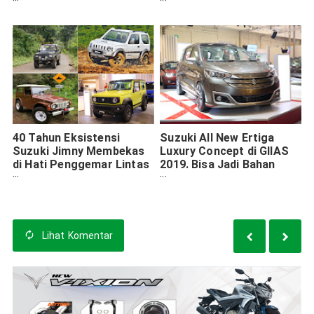
Bahkan Beri Hadiah e-
km per Liter
Money
40 Tahun Eksistensi
Suzuki All New Ertiga
Suzuki Jimny Membekas
Luxury Concept di GIIAS
di Hati Penggemar Lintas
2019. Bisa Jadi Bahan
Generasi
Inspirasi Nih (6 Foto)
Lihat
Komentar