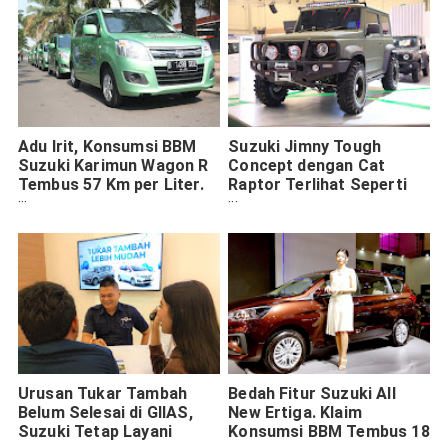
Adu Irit, Konsumsi BBM
Suzuki Jimny Tough
Suzuki Karimun Wagon R
Concept dengan Cat
Tembus 57 Km per Liter.
Raptor Terlihat Seperti
Ertiga Juga Juara
Anti-Peluru (8 Foto)
Urusan Tukar Tambah
Bedah Fitur Suzuki All
Belum Selesai di GIIAS,
New Ertiga. Klaim
Suzuki Tetap Layani
Konsumsi BBM Tembus 18