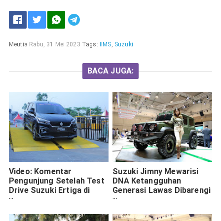
Meutia
Rabu, 31 Mei 2023
Tags:
IIMS
,
Suzuki
BACA JUGA:
Video: Komentar
Suzuki Jimny Mewarisi
Pengunjung Setelah Test
DNA Ketangguhan
Drive Suzuki Ertiga di
Generasi Lawas Dibarengi
GIIAS 2019
Fitur Off-Roader Pro