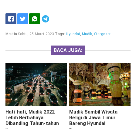
Meutia
Sabtu, 25 Maret 2023
Tags:
Hyundai
,
Mudik
,
Stargazer
BACA JUGA:
Hati-hati, Mudik 2022
Mudik Sambil Wisata
Lebih Berbahaya
Religi di Jawa Timur
Dibanding Tahun-tahun
Bareng Hyundai
Sebelumnya
Stargazer