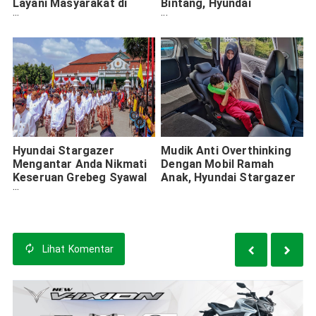
Layani Masyarakat di
Bintang, Hyundai
Momen Mudik Lebaran
Stargazer
Hyundai Stargazer
Mudik Anti Overthinking
Mengantar Anda Nikmati
Dengan Mobil Ramah
Keseruan Grebeg Syawal
Anak, Hyundai Stargazer
di Yogyakarta
Lihat
Komentar