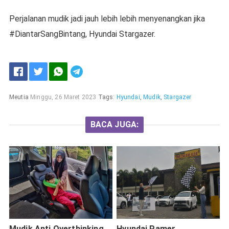
Perjalanan mudik jadi jauh lebih lebih menyenangkan jika
#DiantarSangBintang, Hyundai Stargazer.
Meutia
Minggu, 26 Maret 2023
Tags:
Hyundai
,
Mudik
,
Stargazer
BACA JUGA:
Mudik Anti Overthinking
Hyundai Pamer