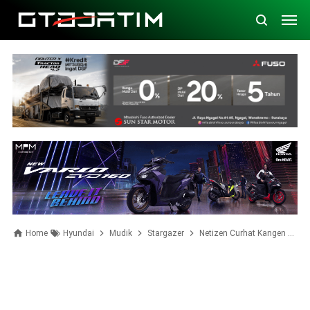
Home
Hyundai
Mudik
Stargazer
Netizen Curhat Kangen Pulang Kampung, Hyundai Stargazer Kasih Solusi Ini