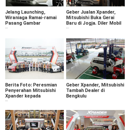
Jelang Launching,
Geber Jualan Xpander,
Wiraniaga Ramai-ramai
Mitsubishi Buka Gerai
Pasang Gambar
Baru di Jogja. Diler Mobil
Mitsubishi Expander Siap
Penumpang ke-91
Terima Inden
Berita Foto: Peresmian
Geber Xpander, Mitsubishi
Penyerahan Mitsubishi
Tambah Dealer di
Xpander kepada
Bengkulu
Konsumen