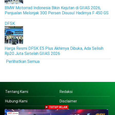
BMW Motorrad Indonesia Bikin Kejutan di GIIAS 2026,
Penjualan Melonjak 300 Persen Disusul Hadirnya F 450 GS
DFSK
Harga Resmi DFSK E5 Plus Akhirnya Dibuka, Ada Selisih
Rp20 Juta Setelah GIIAS 2026
Perlihatkan Semua
Tentang Kami
Redaksi
Hubungi Kami
Disclaimer
Privacy Policy
HOME