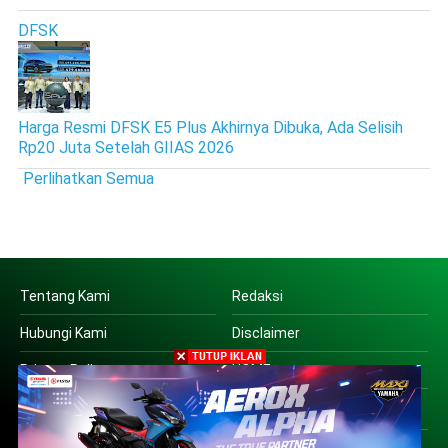
DFSK
Harga Resmi DFSK E5 Plus Akhirnya Dibuka, Ada Selisih
Rp20 Juta Setelah GIIAS 2026
Perlihatkan Semua
Tentang Kami
Redaksi
Hubungi Kami
Disclaimer
Privacy Policy
HOME