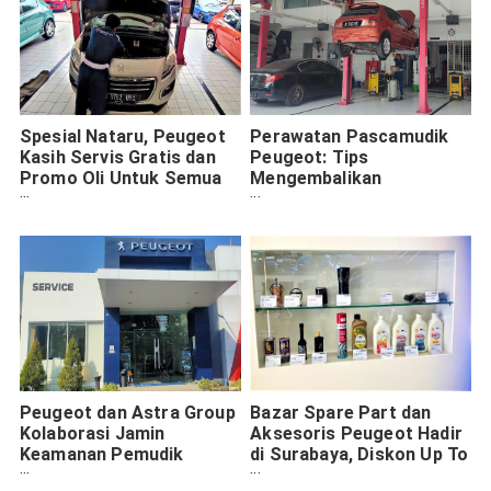
Spesial Nataru, Peugeot
Perawatan Pascamudik
Kasih Servis Gratis dan
Peugeot: Tips
Promo Oli Untuk Semua
Mengembalikan
Line-up Mobilnya
Kebugaran Mobil Setelah
Perjalanan Jauh
Peugeot dan Astra Group
Bazar Spare Part dan
Kolaborasi Jamin
Aksesoris Peugeot Hadir
Keamanan Pemudik
di Surabaya, Diskon Up To
Lebaran 2025
50%