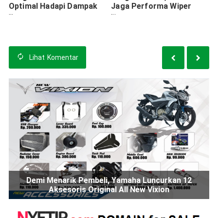
Optimal Hadapi Dampak
Jaga Performa Wiper
BBM Oplosan Jelang
Mobil Ala Peugeot
Mudik
Lihat
Komentar
Demi Menarik Pembeli, Yamaha Luncurkan 12
Aksesoris Original All New Vixion