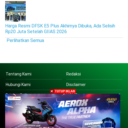
Harga Resmi DFSK E5 Plus Akhirnya Dibuka, Ada Selisih
Rp20 Juta Setelah GIIAS 2026
Perlihatkan Semua
Tentang Kami
Redaksi
Hubungi Kami
Disclaimer
Privacy Policy
HOME
Copyright © 2016 | PT SUARA OTO JATIM