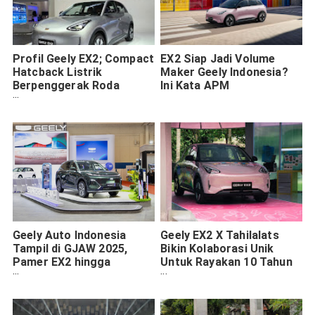
Profil Geely EX2; Compact
EX2 Siap Jadi Volume
Hatcback Listrik
Maker Geely Indonesia?
Berpenggerak Roda
Ini Kata APM
Belakang Tawarkan
Sensasi Fun To Drive
Geely Auto Indonesia
Geely EX2 X Tahilalats
Tampil di GJAW 2025,
Bikin Kolaborasi Unik
Pamer EX2 hingga
Untuk Rayakan 10 Tahun
Starray EM-i Rakitan
Berkarya
Lokal