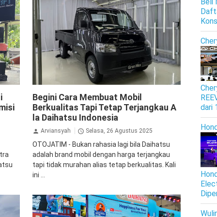
Beli
Daft
Kon
Cher
Cher
Daihatsu
GranMax
Sigra
i
Begini Cara Membuat Mobil
REEV
misi
Berkualitas Tapi Tetap Terjangkau A
dari
la Daihatsu Indonesia
Hon
Arviansyah
Selasa, 26 Agustus 2025
OTOJATIM - Bukan rahasia lagi bila Daihatsu
tra
adalah brand mobil dengan harga terjangkau
atsu
tapi tidak murahan alias tetap berkualitas. Kali
Hond
ini ...
Elec
Dipe
Wuli