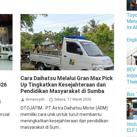
Toyo
Meng
Ini 
Engl
BEV 
Daihatsu
GranMax
Indo
Cara Daihatsu Melalui Gran Max Pick
Thei
026
Up Tingkatkan Kesejahteraan dan
Pendidikan Masyarakat di Sumba
Bus 
Arviansyah
Selasa, 17 Maret 2026
i
OTOJATIM - PT Astra Daihatsu Motor (ADM)
rcial
memiliki cara unik untuk turut membantu
meningkatkan kesejahteraan dan pendidikan
Isuz
masyarakat di Sum...
ELF 