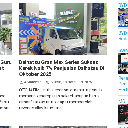
BYD
BYD 
Beda
GW
Daihatsu
GranMax
 Guru
Daihatsu Gran Max Series Sukses
at
Kerek Naik 7% Penjualan Daihatsu Di
Oktober 2025
Reta
Arviansyah
Selasa, 18 November 2025
Pers
Pert
OTOJATIM - In this economy menurut penulis
ang
memang kesempatan sekecil apapun harus
MG
Barat
dimanfaatkan untuk dapat memperoleh
ambut
revenue alias keuntung...