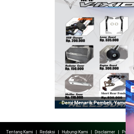
Demi Menarik Pembeli, Yamaha L
Tentang Kami
Redaksi
Hubungi Kami
Disclaimer
Privac