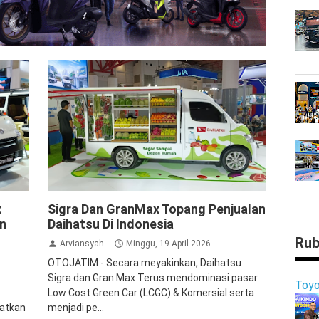
Daihatsu
GranMax
Sigra
x
Sigra Dan GranMax Topang Penjualan
an
Daihatsu Di Indonesia
Rub
Arviansyah
Minggu, 19 April 2026
OTOJATIM - Secara meyakinkan, Daihatsu
Sigra dan Gran Max Terus mendominasi pasar
Toyo
Low Cost Green Car (LCGC) & Komersial serta
tatkan
menjadi pe...