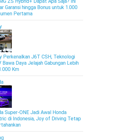
 MG ZS Hybrid+ Dapat Apa Saja? Ini
ar Garansi hingga Bonus untuk 1.000
sumen Pertama
y
y Perkenalkan J6T CSH, Teknologi
 Bawa Daya Jelajah Gabungan Lebih
 1.000 Km
da
a Super-ONE Jadi Awal Honda
tric di Indonesia, Joy of Driving Tetap
rtahankan
ng