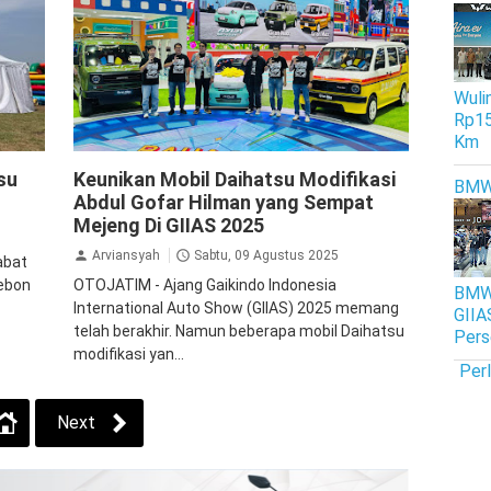
Wulin
Rp15
Km
Ayla
Daihatsu
GranMax
su
Keunikan Mobil Daihatsu Modifikasi
BM
Abdul Gofar Hilman yang Sempat
Mejeng Di GIIAS 2025
Arviansyah
Sabtu, 09 Agustus 2025
abat
rebon
OTOJATIM - Ajang Gaikindo Indonesia
BMW 
International Auto Show (GIIAS) 2025 memang
GIIA
telah berakhir. Namun beberapa mobil Daihatsu
Pers
modifikasi yan...
Per
Next