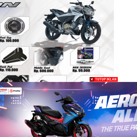
uncurkan 12 Aksesoris Original All New Vixion
y Policy
HOME