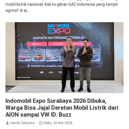
mobil listrik nasional. Kali ini giliran GAC Indonesia yang tampil
agresif di aj...
Auto Show
GAC Aion
Indomobil Expo
MAXUS
Volkswagen
Indomobil Expo Surabaya 2026 Dibuka,
Warga Bisa Jajal Deretan Mobil Listrik dari
AION sampai VW ID. Buzz
Handi Cahyono
Rabu, 20 Mei 2026