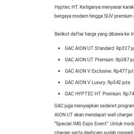
Hyptec HT. Ketiganya menyasar karakte
bergaya modern hingga SUV premium de
Berikut daftar harga yang dibawa ke 
GAC AION UT Standard: Rp337 j
GAC AION UT Premium: Rp387 ju
GAC AION V Exclusive: Rp477 jut
GAC AION V Luxury: Rp542 juta
GAC HYPTEC HT Premium: Rp74
GAC juga menyiapkan sederet program
AION UT akan mendapat wall charger
“Special IMG Expo Event”. Untuk mode
charger serta dashcam sudah menjadi