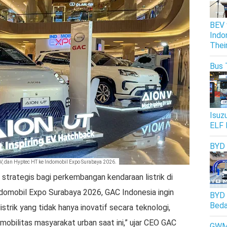
BEV 
Indo
Thei
Bus 
Isuz
ELF 
BYD
V, dan Hyptec HT ke Indomobil Expo Surabaya 2026.
strategis bagi perkembangan kendaraan listrik di
Indomobil Expo Surabaya 2026, GAC Indonesia ingin
BYD 
Beda
trik yang tidak hanya inovatif secara teknologi,
mobilitas masyarakat urban saat ini,” ujar CEO GAC
GW