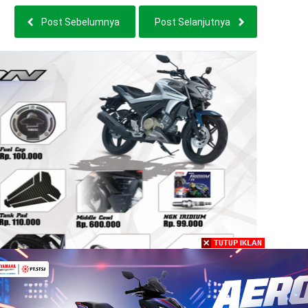
Di Indonesia
Post Sebelumnya
Post Selanjutnya
uncurkan 12 Aksesoris Original All New Vixion