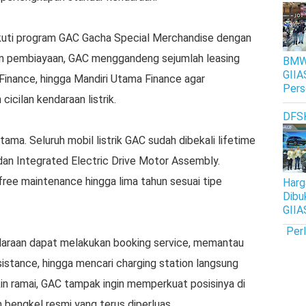
gikuti program GAC Gacha Special Merchandise dengan
san pembiayaan, GAC menggandeng sejumlah leasing
BMW 
GIIA
Finance, hingga Mandiri Utama Finance agar
Pers
cicilan kendaraan listrik.
DFS
utama. Seluruh mobil listrik GAC sudah dibekali lifetime
dan Integrated Electric Drive Motor Assembly.
ee maintenance hingga lima tahun sesuai tipe
Harg
Dibu
GIIA
Per
ndaraan dapat melakukan booking service, memantau
istance, hingga mencari charging station langsung
in ramai, GAC tampak ingin memperkuat posisinya di
 bengkel resmi yang terus diperluas.