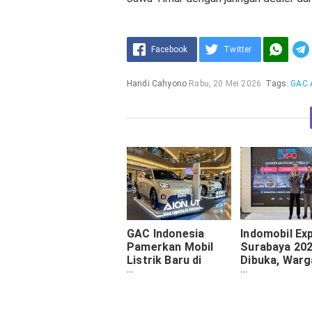
Facebook
Twitter
Handi Cahyono
Rabu, 20 Mei 2026
Tags:
GAC 
GAC Indonesia
Indomobil Ex
Pamerkan Mobil
Surabaya 20
Listrik Baru di
Dibuka, Warg
Surabaya, AION UT
Jajal Deretan
sampai Hyptec HT
Listrik dari 
Ramaikan
sampai VW ID