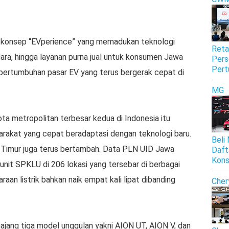
an konsep “EVperience” yang memadukan teknologi
Reta
ara, hingga layanan purna jual untuk konsumen Jawa
Pers
Pert
h pertumbuhan pasar EV yang terus bergerak cepat di
MG
ota metropolitan terbesar kedua di Indonesia itu
syarakat yang cepat beradaptasi dengan teknologi baru.
Beli
wa Timur juga terus bertambah. Data PLN UID Jawa
Daft
Kon
nit SPKLU di 206 lokasi yang tersebar di berbagai
raan listrik bahkan naik empat kali lipat dibanding
Cher
jang tiga model unggulan yakni AION UT, AION V, dan