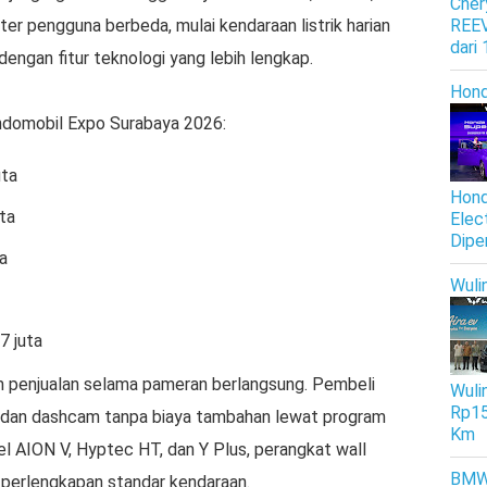
Cher
r pengguna berbeda, mulai kendaraan listrik harian
REEV
dari
ngan fitur teknologi yang lebih lengkap.
Hon
Indomobil Expo Surabaya 2026:
uta
Hond
ta
Elec
Dipe
a
Wuli
7 juta
 penjualan selama pameran berlangsung. Pembeli
Wulin
Rp15
 dan dashcam tanpa biaya tambahan lewat program
Km
l AION V, Hyptec HT, dan Y Plus, perangkat wall
BM
 perlengkapan standar kendaraan.