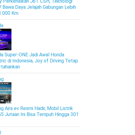
y Perkenalkan J6T CSH, Teknologi
 Bawa Daya Jelajah Gabungan Lebih
 1.000 Km
da
a Super-ONE Jadi Awal Honda
tric di Indonesia, Joy of Driving Tetap
rtahankan
ng
g Aira ev Resmi Hadir, Mobil Listrik
5 Jutaan Ini Bisa Tempuh Hingga 301
W