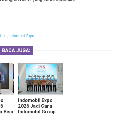
Aion
,
Indomobil Expo
BACA JUGA:
po
Indomobil Expo
26
2026 Jadi Cara
a Bisa
Indomobil Group
 Mobil
Untuk Dongkrak
AION
Penjualan
. Buzz
Kendaraan Listrik