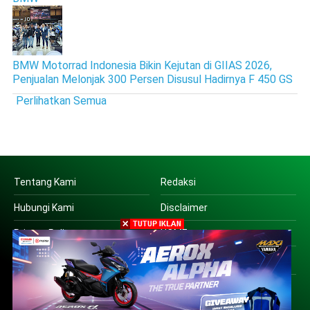
BMW Motorrad Indonesia Bikin Kejutan di GIIAS 2026,
Penjualan Melonjak 300 Persen Disusul Hadirnya F 450 GS
Perlihatkan Semua
Tentang Kami
Redaksi
Hubungi Kami
Disclaimer
Privacy Policy
HOME
Copyright © 2016 | PT SUARA OTO JATIM