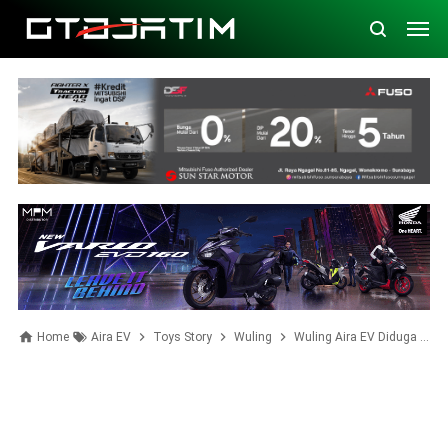
Home
Aira EV
Toys Story
Wuling
Wuling Aira EV Diduga Berpartisipasi Dalam Ready, Set, Play! @Central Park