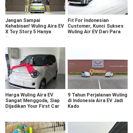
Jangan Sampai
Fit For Indonesian
Kehabisan! Wuling Aira EV
Customer, Kunci Sukses
X Toy Story 5 Hanya
Wuling Air EV Dari Para
Tersedia 300 Unit Dijual di
Pesaing Sesama Micro
GIIAS 2026
Electric Vehicle
Harga Wuling Aira EV
9 Tahun Perjalanan Wuling
Sangat Menggoda, Siap
di Indonesia Aira EV Jadi
Dijadikan Your First Car
Kado
EV atau Malah Mobil
Pertama Kamu Apa Saja
yang Harus Disiapkan?