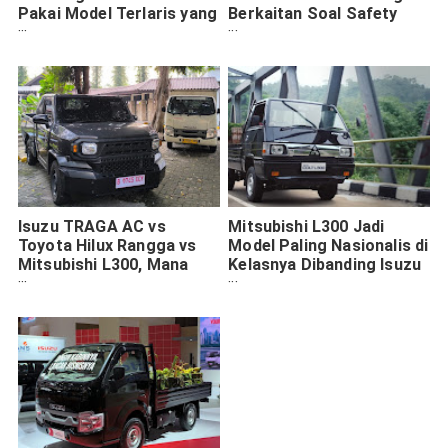
Pakai Model Terlaris yang
Berkaitan Soal Safety
Lebih Nyaman!
Saat Musim Hujan, Ini
Faktanya
Isuzu TRAGA AC vs
Mitsubishi L300 Jadi
Toyota Hilux Rangga vs
Model Paling Nasionalis di
Mitsubishi L300, Mana
Kelasnya Dibanding Isuzu
yang Terbaik?
TRAGA Hingga Toyota
Hilux Rangga