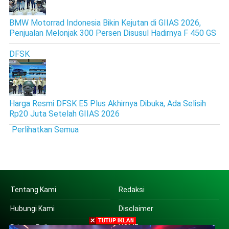
BMW Motorrad Indonesia Bikin Kejutan di GIIAS 2026,
Penjualan Melonjak 300 Persen Disusul Hadirnya F 450 GS
DFSK
Harga Resmi DFSK E5 Plus Akhirnya Dibuka, Ada Selisih
Rp20 Juta Setelah GIIAS 2026
Perlihatkan Semua
Tentang Kami
Redaksi
Hubungi Kami
Disclaimer
Privacy Policy
HOME