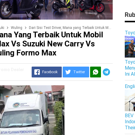
Rub
uki
Wuling
Dari Sisi Test Driver, Mana yang Terbaik Untuk Mobil MBG? Daihatsu Gran Max vs Suzuki New Carry vs DFSK Super Cab vs Wuling Formo Max
Toyo
 Mana Yang Terbaik Untuk Mobil
ax Vs Suzuki New Carry Vs
uling Formo Max
Toyo
Meng
Promo Dealer
Facebook
Twitter
Ini 
Engl
BEV 
Indo
Thei