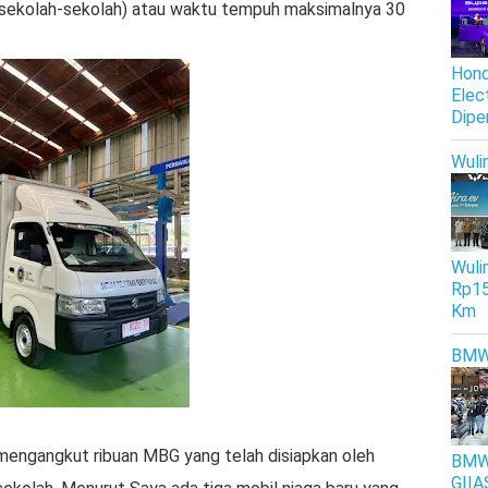
sekolah-sekolah) atau waktu tempuh maksimalnya 30
Hond
Elec
Dipe
Wuli
Wulin
Rp15
Km
BM
mengangkut ribuan MBG yang telah disiapkan oleh
BMW 
GIIA