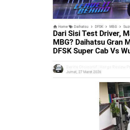
Home
Daihatsu
DFSK
MBG
Suz
Dari Sisi Test Driver,
MBG? Daihatsu Gran M
DFSK Super Cab Vs W
Berita Otomotif | Harga Review 
Jumat, 27 Maret 2026