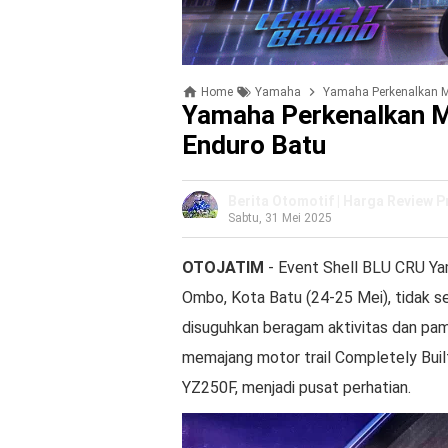
Home
Yamaha
Yamaha Perkenalkan Mo
Yamaha Perkenalkan Mo
Enduro Batu
Berita Otomotif | Harga Review 
Sabtu, 31 Mei 2025
OTOJATIM
- Event Shell BLU CRU Yam
Ombo, Kota Batu (24-25 Mei), tidak se
disuguhkan beragam aktivitas dan pa
memajang motor trail Completely Bui
YZ250F, menjadi pusat perhatian.