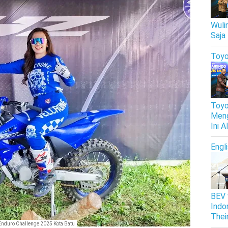
Wuli
Saja
Toyo
Toyo
Meng
Ini 
Engl
BEV 
Indo
Thei
Enduro Challenge 2025 Kota Batu