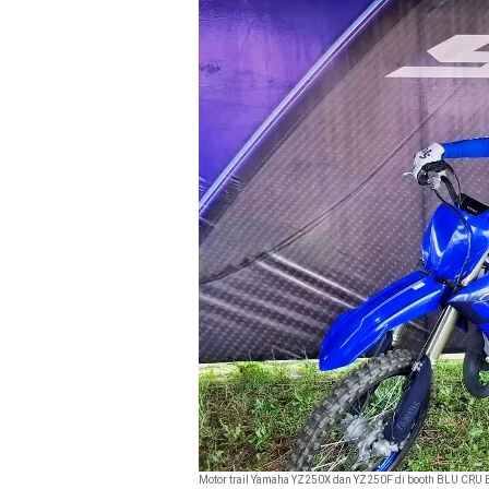
Motor trail Yamaha YZ250X dan YZ250F di booth BLU CRU 