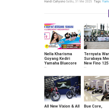
Handi Cahyono
Sabtu, 31 Mei 2025
Tags:
Yam
Nella Kharisma
Ternyata Wan
Goyang Kediri
Surabaya Me
Yamaha Bluecore
New Fino 125
MotorShow
Core “Smart
Beauty Stylis
All New Vixion & All
Bue Core,