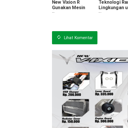
New Vixion R
Teknologi R
Gunakan Mesin
Lingkungan u
Baru yang Lebih
Kehidupan
Responsif
Indonesia ya
Lebih Baik
Lihat
Komentar