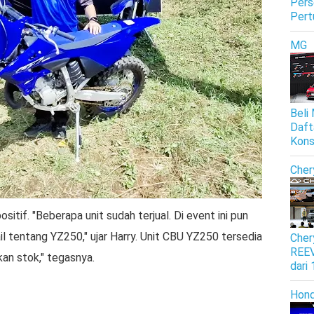
Pers
Pert
MG
Beli
Daft
Kon
Cher
itif. "Beberapa unit sudah terjual. Di event ini pun
l tentang YZ250," ujar Harry. Unit CBU YZ250 tersedia
Cher
REEV
an stok," tegasnya.
dari
Hon