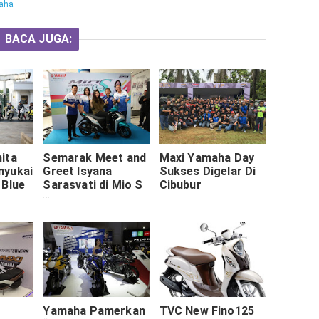
aha
BACA JUGA:
ita
Semarak Meet and
Maxi Yamaha Day
nyukai
Greet Isyana
Sukses Digelar Di
 Blue
Sarasvati di Mio S
Cibubur
Roadshow Concert
h”
di Surabaya
Yamaha Pamerkan
TVC New Fino125