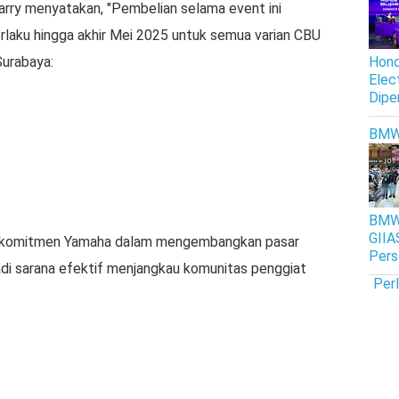
rry menyatakan, "Pembelian selama event ini
laku hingga akhir Mei 2025 untuk semua varian CBU
Surabaya:
Hond
Elec
Dipe
BM
BMW 
GIIA
n komitmen Yamaha dalam mengembangkan pasar
Pers
di sarana efektif menjangkau komunitas penggiat
Per