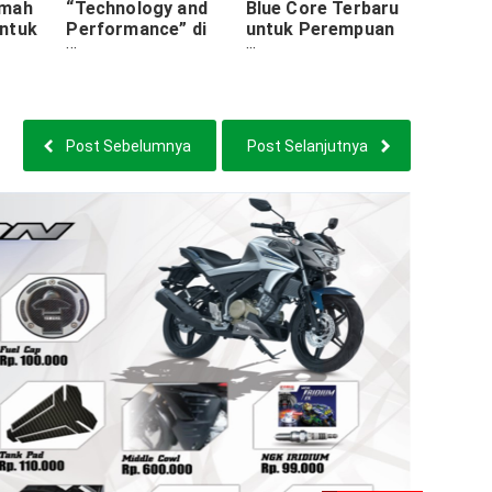
amah
“Technology and
Blue Core Terbaru
ntuk
Performance” di
untuk Perempuan
IIMS 2017
Indonesia
ng
Post Sebelumnya
Post Selanjutnya