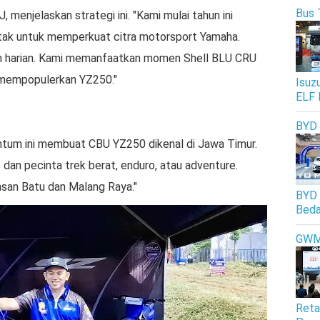
Bus 
menjelaskan strategi ini. "Kami mulai tahun ini
ak untuk memperkuat citra motorsport Yamaha.
an harian. Kami memanfaatkan momen Shell BLU CRU
 mempopulerkan YZ250."
Isuz
ELF 
BYD
tum ini membuat CBU YZ250 dikenal di Jawa Timur.
dan pecinta trek berat, enduro, atau adventure.
asan Batu dan Malang Raya."
BYD 
Beda
GW
Reta