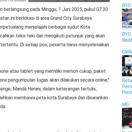
Grand City Surabaya.
BYD
n berlangsung pada Minggu, 1 Juni 2025, pukul 07.30
atan ini berlokasi di area Grand City Surabaya.
rpetualang menjelajahi berbagai sudut Kota
BYD 
ahkan teka-teki dan mengikuti petunjuk yang akan
Beda
ertentu. Di setiap pos, peserta harus menyelesaikan
GW
one atau tablet yang memiliki memori cukup, paket
na pengumpulan tugas akan dilakukan secara online,"
Reta
Pers
lenge, Manda Herani, dalam keterangan tertulis,
Pert
olehkan membawa peta kota Surabaya dan disarankan
MG
da.