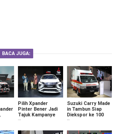
BACA JUGA:
Pilih Xpander
Suzuki Carry Made
pander
Pinter Bener Jadi
in Tambun Siap
,
Tajuk Kampanye
Diekspor ke 100
trim
Mitsubishi di IIMS
Negara
2019