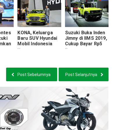
ontes
KONA, Keluarga
Suzuki Buka Inden
zuki
Baru SUV Hyundai
Jimny di IIMS 2019,
umkan
Mobil Indonesia
Cukup Bayar Rp5
Hadir di IIMS 2019
juta
(4 Foto)
Post Sebelumnya
Post Selanjutnya