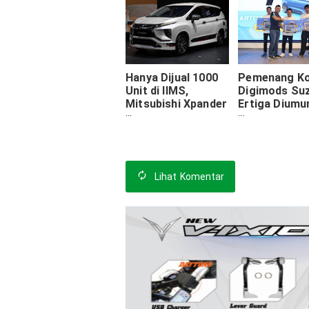
Hanya Dijual 1000
Pemenang K
Unit di IIMS,
Digimods Su
Mitsubishi Xpander
Ertiga Dium
Limited Edition
di IIMS 2019
Tampil Beda
Lihat
Komentar