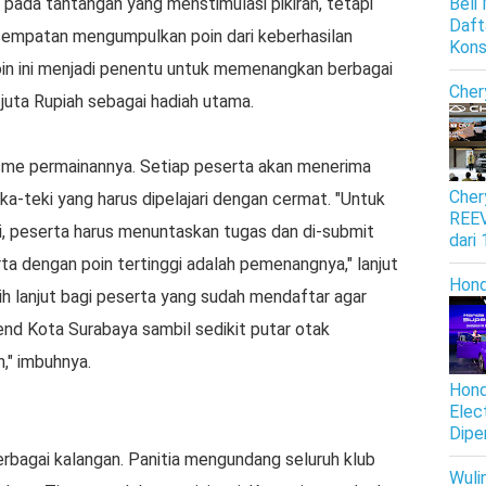
k pada tantangan yang menstimulasi pikiran, tetapi
Beli
Daft
sempatan mengumpulkan poin dari keberhasilan
Kon
oin ini menjadi penentu untuk memenangkan berbagai
Cher
 juta Rupiah sebagai hadiah utama.
isme permainannya. Setiap peserta akan menerima
Cher
ka-teki yang harus dipelajari dengan cermat. "Untuk
REEV
si, peserta harus menuntaskan tugas dan di-submit
dari
ta dengan poin tertinggi adalah pemenangnya," lanjut
Hon
ih lanjut bagi peserta yang sudah mendaftar agar
nd Kota Surabaya sambil sedikit putar otak
," imbuhnya.
Hond
Elec
Dipe
rbagai kalangan. Panitia mengundang seluruh klub
Wuli