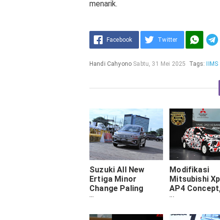
menarik.
Facebook
Twitter
Handi Cahyono
Sabtu, 31 Mei 2025
Tags:
IIMS
Suzuki All New
Modifikasi
Ertiga Minor
Mitsubishi X
Change Paling
AP4 Concept
Memukau, Ini Kata
Tampilan Eks
Pengunjung IIMS
Rally Look
2019