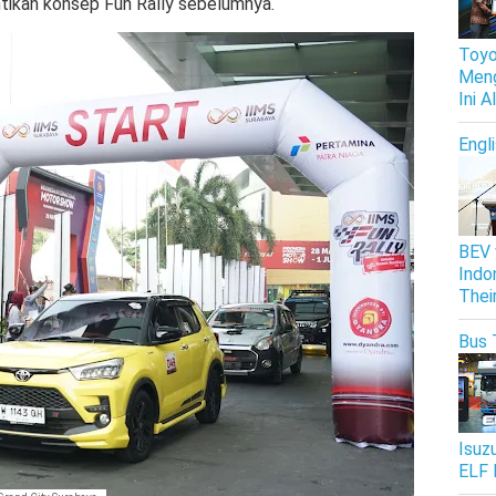
tikan konsep Fun Rally sebelumnya.
Toyo
Meng
Ini 
Engl
BEV 
Indo
Thei
Bus 
Isuz
ELF 