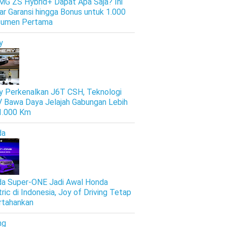
 MG ZS Hybrid+ Dapat Apa Saja? Ini
ar Garansi hingga Bonus untuk 1.000
sumen Pertama
y
y Perkenalkan J6T CSH, Teknologi
 Bawa Daya Jelajah Gabungan Lebih
 1.000 Km
da
a Super-ONE Jadi Awal Honda
tric di Indonesia, Joy of Driving Tetap
rtahankan
ng