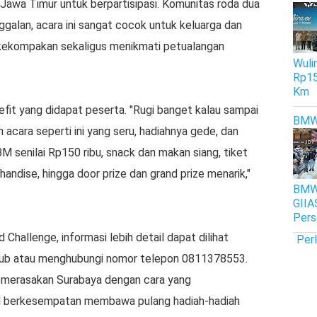
 Jawa Timur untuk berpartisipasi. Komunitas roda dua
ggalan, acara ini sangat cocok untuk keluarga dan
kekompakan sekaligus menikmati petualangan
Wulin
Rp15
Km
fit yang didapat peserta. "Rugi banget kalau sampai
BM
 acara seperti ini yang seru, hadiahnya gede, dan
BM senilai Rp150 ribu, snack dan makan siang, tiket
andise, hingga door prize dan grand prize menarik,"
BMW 
GIIA
Pers
 Challenge, informasi lebih detail dapat dilihat
Per
_sub atau menghubungi nomor telepon 0811378553.
k merasakan Surabaya dengan cara yang
l berkesempatan membawa pulang hadiah-hadiah