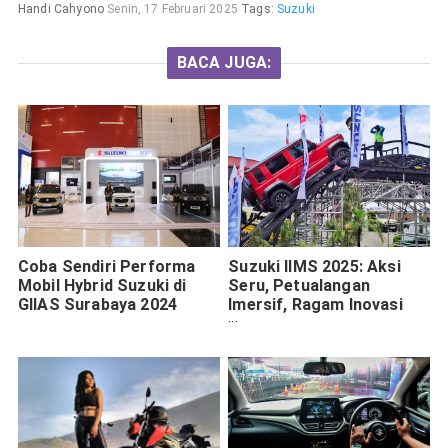
Handi Cahyono
Senin, 17 Februari 2025
Tags:
Suzuki
BACA JUGA:
Coba Sendiri Performa
Suzuki IIMS 2025: Aksi
Mobil Hybrid Suzuki di
Seru, Petualangan
GIIAS Surabaya 2024
Imersif, Ragam Inovasi
dan Hiburan Temani
Pengunjung Bersama 17
Kendaraan Pilihan