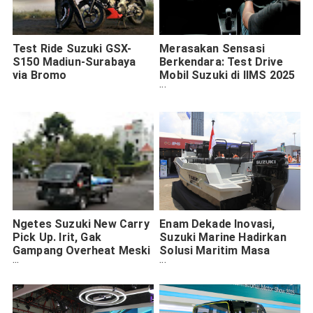
Test Ride Suzuki GSX-
Merasakan Sensasi
S150 Madiun-Surabaya
Berkendara: Test Drive
via Bromo
Mobil Suzuki di IIMS 2025
dengan Hadiah
Spektakuler
Ngetes Suzuki New Carry
Enam Dekade Inovasi,
Pick Up. Irit, Gak
Suzuki Marine Hadirkan
Gampang Overheat Meski
Solusi Maritim Masa
Macet dan Nanjak
Depan di IIMS 2025