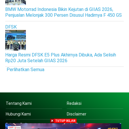
BMW Motorrad Indonesia Bikin Kejutan di GIIAS 2026,
Penjualan Melonjak 300 Persen Disusul Hadirnya F 450 GS
DFSK
Harga Resmi DFSK E5 Plus Akhirnya Dibuka, Ada Selisih
Rp20 Juta Setelah GIIAS 2026
Perlihatkan Semua
Tentang Kami
Redaksi
Hubungi Kami
Disclaimer
Privacy Policy
HOME