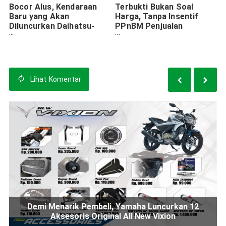
Bocor Alus, Kendaraan
Terbukti Bukan Soal
Baru yang Akan
Harga, Tanpa Insentif
Diluncurkan Daihatsu-
PPnBM Penjualan
Toyota. Predator untuk
Mitsubishi Pajero Tetap
Ertiga dan Xpander?
Juara
Lihat
Komentar
Demi Menarik Pembeli, Yamaha Luncurkan 12
Aksesoris Original All New Vixion