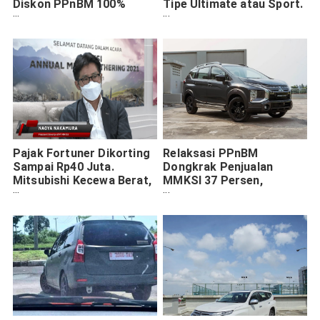
Diskon PPnBM 100%
Tipe Ultimate atau Sport.
Mitsubishi Xpander
Yuk Kupas Detailnya
Pajak Fortuner Dikorting
Relaksasi PPnBM
Sampai Rp40 Juta.
Dongkrak Penjualan
Mitsubishi Kecewa Berat,
MMKSI 37 Persen,
Pajero Enggak Dapat
Xpander Paling Laku