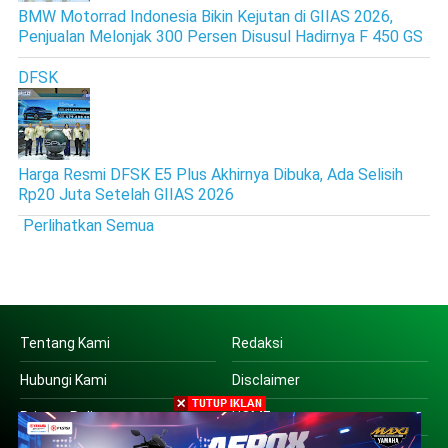
BMW Motorrad Indonesia Bikin Kejutan di GIIAS 2026,
Penjualan Melonjak 300 Persen Disusul Hadirnya F 450 GS
DFSK
Harga Resmi DFSK E5 Plus Akhirnya Dibuka, Ada Selisih
Rp20 Juta Setelah GIIAS 2026
Perlihatkan Semua
Tentang Kami
Redaksi
Hubungi Kami
Disclaimer
Privacy Policy
HOME