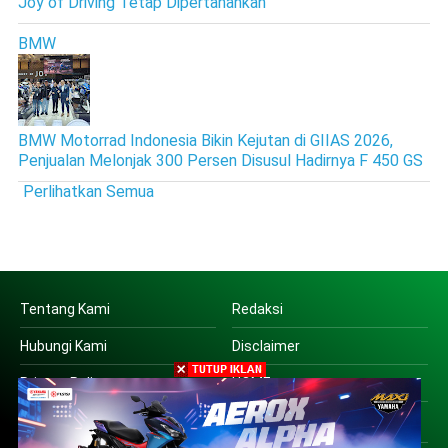
Joy of Driving Tetap Dipertahankan
BMW
BMW Motorrad Indonesia Bikin Kejutan di GIIAS 2026,
Penjualan Melonjak 300 Persen Disusul Hadirnya F 450 GS
Perlihatkan Semua
Tentang Kami
Redaksi
Hubungi Kami
Disclaimer
Privacy Policy
HOME