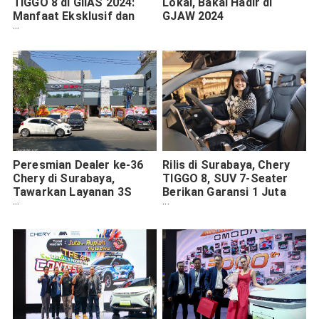
TIGGO 8 di GIIAS 2024:
Lokal, Bakal Hadir di
Manfaat Eksklusif dan
GJAW 2024
Buyback Guarantee
Peresmian Dealer ke-36
Rilis di Surabaya, Chery
Chery di Surabaya,
TIGGO 8, SUV 7-Seater
Tawarkan Layanan 3S
Berikan Garansi 1 Juta
dengan Teknologi
KM. Harga Kompetitif!
Terbaru