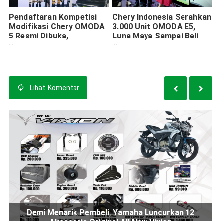
Pendaftaran Kompetisi
Chery Indonesia Serahkan
Modifikasi Chery OMODA
3.000 Unit OMODA E5,
5 Resmi Dibuka,
Luna Maya Sampai Beli
Hadiahnya Jutaan Rupiah
Dua Kali
dan Trip ke China
Lihat
Komentar
Demi Menarik Pembeli, Yamaha Luncurkan 12