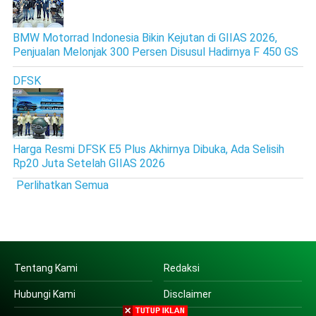
BMW Motorrad Indonesia Bikin Kejutan di GIIAS 2026,
Penjualan Melonjak 300 Persen Disusul Hadirnya F 450 GS
DFSK
Harga Resmi DFSK E5 Plus Akhirnya Dibuka, Ada Selisih
Rp20 Juta Setelah GIIAS 2026
Perlihatkan Semua
Tentang Kami
Redaksi
Hubungi Kami
Disclaimer