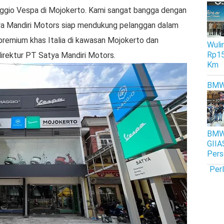
ggio Vespa di Mojokerto. Kami sangat bangga dengan
tya Mandiri Motors siap mendukung pelanggan dalam
emium khas Italia di kawasan Mojokerto dan
Wulin
Rp15
direktur PT Satya Mandiri Motors.
Km
BM
BMW 
GIIA
Pers
Per