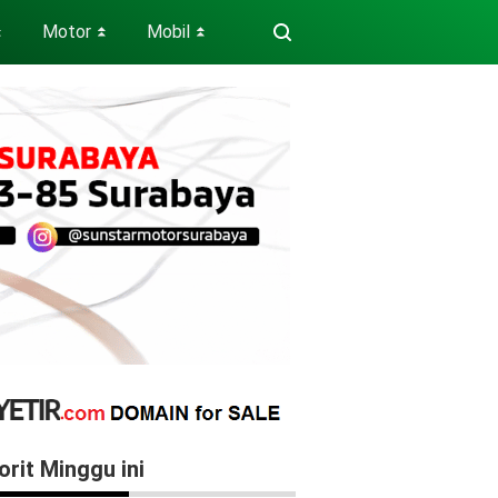
Motor
Mobil
⏬
⏬
⏬
orit Minggu ini