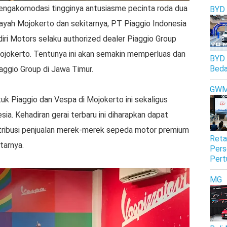
ngakomodasi tingginya antusiasme pecinta roda dua
BYD
layah Mojokerto dan sekitarnya, PT Piaggio Indonesia
i Motors selaku authorized dealer Piaggio Group
jokerto. Tentunya ini akan semakin memperluas dan
BYD 
Beda
aggio Group di Jawa Timur.
GW
k Piaggio dan Vespa di Mojokerto ini sekaligus
sia. Kehadiran gerai terbaru ini diharapkan dapat
ribusi penjualan merek-merek sepeda motor premium
Reta
tarnya.
Pers
Pert
MG