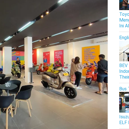
Toyo
Meng
Ini 
Engl
BEV 
Indo
Thei
Bus 
Isuz
ELF 