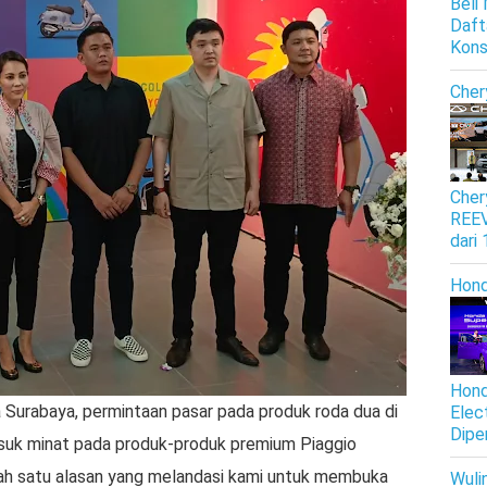
Beli
Daft
Kon
Cher
Cher
REEV
dari
Hon
Hond
 Surabaya, permintaan pasar pada produk roda dua di
Elec
Dipe
suk minat pada produk-produk premium Piaggio
alah satu alasan yang melandasi kami untuk membuka
Wuli