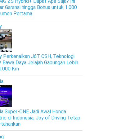
 MG ZS Hybrid+ Dapat Apa Saja? Ini
ar Garansi hingga Bonus untuk 1.000
sumen Pertama
y
y Perkenalkan J6T CSH, Teknologi
 Bawa Daya Jelajah Gabungan Lebih
 1.000 Km
da
a Super-ONE Jadi Awal Honda
tric di Indonesia, Joy of Driving Tetap
rtahankan
ng