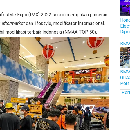
Lifestyle Expo (IMX) 2022 sendiri merupakan pameran
Hond
k
aftermarket
dan lifestyle, modifikator Internasional,
Elec
Dipe
bil modifikasi terbaik Indonesia (NMAA TOP 50).
BM
BMW 
GIIA
Pers
Per