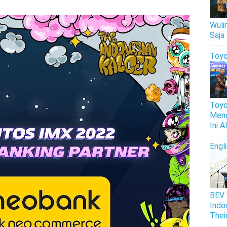
Wuli
Saja
Toyo
Toyo
Meng
Ini 
Engl
BEV 
Indo
Thei