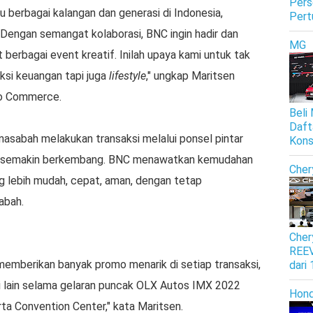
Pers
berbagai kalangan dan generasi di Indonesia,
Pert
 Dengan semangat kolaborasi, BNC ingin hadir dan
MG
berbagai event kreatif. Inilah upaya kami untuk tak
ksi keuangan tapi juga
lifestyle
," ungkap Maritsen
eo Commerce.
Beli
Daft
nasabah melakukan transaksi melalui ponsel pintar
Kon
g, semakin berkembang. BNC menawatkan kemudahan
Cher
g lebih mudah, cepat, aman, dengan tetap
abah.
Cher
REEV
mberikan banyak promo menarik di setiap transaksi,
dari
i lain selama gelaran puncak OLX Autos IMX 2022
Hon
ta Convention Center," kata Maritsen.