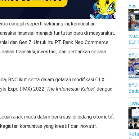
Bus 
rba canggih seperti sekarang ini, kemudahan,
saksi finansial menjadi tuntutan baru di masyarakat,
Isuz
ELF 
lenial dan Gen Z. Untuk itu PT Bank Neo Commerce
han transaksi, investasi, dan perbankan secara
BYD
da, BNC ikut serta dalam gelaran modifikasi OLX
BYD 
yle Expo (IMX) 2022 ‘
The Indonesian Kalce
r’ dengan
Beda
GW
 acuan anak muda dalam berkreasi di bidang otomotif.
egiatan komunitas yang kreatif dan inovatif.
Reta