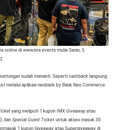
ara
online
di www.imx.events mulai Senin, 5
2.
euntungan sudah menanti. Seperti
cashback
langsung
iket melalui aplikasi neobank by Bank Neo Commerce.
icket
yang meliputi 1 kupon IMX
Giveaway
atau
0, dan
Special Guest
Ticket untuk akses masuk 30
termasuk 1 kupon Giveaway atau Supergiveaway di