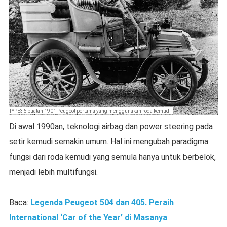
TYPE36 buatan 1901 Peugeot pertama yang menggunakan roda kemudi
Di awal 1990an, teknologi airbag dan power steering pada
setir kemudi semakin umum. Hal ini mengubah paradigma
fungsi dari roda kemudi yang semula hanya untuk berbelok,
menjadi lebih multifungsi.
Baca:
Legenda Peugeot 504 dan 405. Peraih
International ‘Car of the Year’ di Masanya