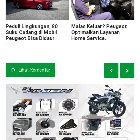
Peduli Lingkungan, 80
Malas Keluar? Peugeot
Suku Cadang di Mobil
Optimalkan Layanan
Peugeot Bisa Didaur
Home Service.
Ulang
Lihat
Komentar