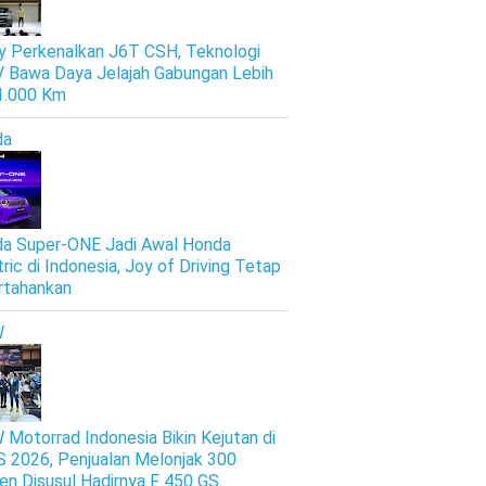
y Perkenalkan J6T CSH, Teknologi
 Bawa Daya Jelajah Gabungan Lebih
 1.000 Km
da
a Super-ONE Jadi Awal Honda
tric di Indonesia, Joy of Driving Tetap
rtahankan
W
Motorrad Indonesia Bikin Kejutan di
S 2026, Penjualan Melonjak 300
en Disusul Hadirnya F 450 GS