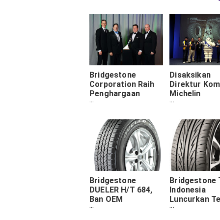
Bridgestone
Disaksikan
Corporation Raih
Direktur Kom
Penghargaan
Michelin
General Motors
Earthmover 
Supplier of the
Tenggara, Mi
Year 2016
Earthmover
Luncurkan B
Generasi
Terbarunya
Bridgestone
Bridgestone 
DUELER H/T 684,
Indonesia
Ban OEM
Luncurkan T
Mitsubishi New
Sports
Pajero Sport