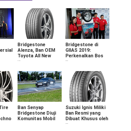
Bridgestone
Bridgestone di
ersial
Alenza, Ban OEM
GIIAS 2019:
Toyota All New
Perkenalkan Bos
Asia
Rush dan Daihatsu
Baru, Produk Baru
chelin
All New Terios
dan Penjualan
Digital
an
Tire
Ban Senyap
Suzuki Ignis Miliki
Bridgestone Diuji
Ban Resmi yang
echno
Komunitas Mobil
Dibuat Khusus oleh
Bridgestone