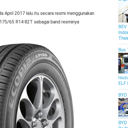
a April 2017 lalu itu secara resmi menggunakan
175/65 R14 82T sebagai band resminya
BEV 
Indo
Thei
Bus 
Isuz
ELF 
BYD
BYD 