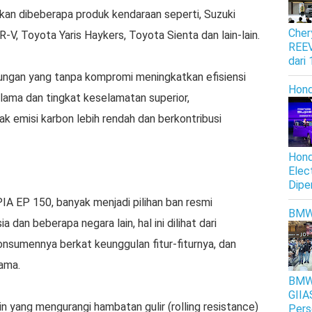
akan dibeberapa produk kendaraan seperti, Suzuki
Cher
R-V, Toyota Yaris Haykers, Toyota Sienta dan lain-lain.
REEV
dari
ungan yang tanpa kompromi meningkatkan efisiensi
Hon
 lama dan tingkat keselamatan superior,
k emisi karbon lebih rendah dan berkontribusi
Hond
Elec
Dipe
IA EP 150, banyak menjadi pilihan ban resmi
BM
dan beberapa negara lain, hal ini dilihat dari
onsumennya berkat keunggulan fitur-fiturnya, dan
ama.
BMW 
GIIA
 yang mengurangi hambatan gulir (rolling resistance)
Pers