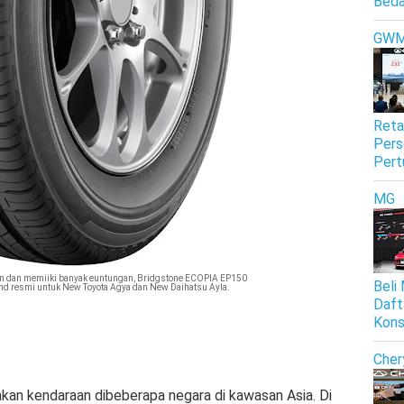
Beda
GW
Reta
Pers
Pert
MG
n dan memiiki banyak euntungan, Bridgstone ECOPIA EP150
Beli
d resmi untuk New Toyota Agya dan New Daihatsu Ayla.
Daft
Kon
Cher
kan kendaraan dibeberapa negara di kawasan Asia. Di