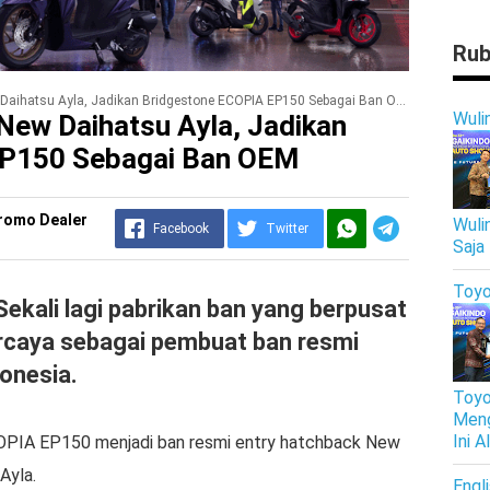
Rub
aihatsu Ayla, Jadikan Bridgestone ECOPIA EP150 Sebagai Ban OEM
Wuli
New Daihatsu Ayla, Jadikan
EP150 Sebagai Ban OEM
Promo Dealer
Wuli
Facebook
Twitter
Saja
Toyo
ekali lagi pabrikan ban yang berpusat
ercaya sebagai pembuat ban resmi
onesia.
Toyo
Meng
Ini 
ECOPIA EP150 menjadi ban resmi entry hatchback New
Ayla.
Engl