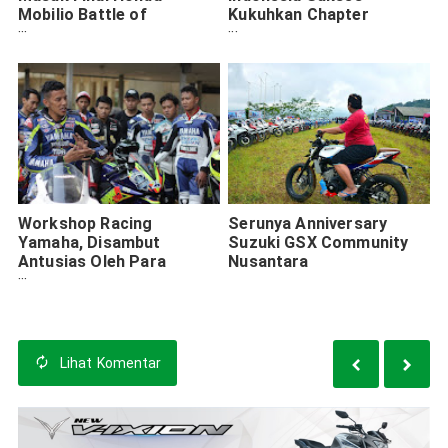
Mobilio Battle of
Kukuhkan Chapter
Efficiency
Surabaya (5 Foto)
Workshop Racing
Serunya Anniversary
Yamaha, Disambut
Suzuki GSX Community
Antusias Oleh Para
Nusantara
Komunitas Yamaha
Lihat
Komentar