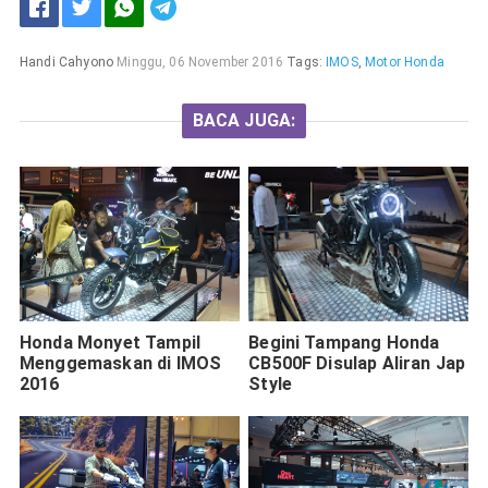
Handi Cahyono
Minggu, 06 November 2016
Tags:
IMOS
,
Motor Honda
BACA JUGA:
Honda Monyet Tampil
Begini Tampang Honda
Menggemaskan di IMOS
CB500F Disulap Aliran Jap
2016
Style