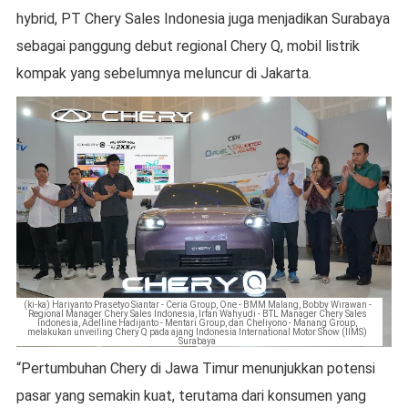
hybrid, PT Chery Sales Indonesia juga menjadikan Surabaya
sebagai panggung debut regional Chery Q, mobil listrik
kompak yang sebelumnya meluncur di Jakarta.
(ki-ka) Hariyanto Prasetyo Siantar - Ceria Group, One - BMM Malang, Bobby Wirawan -
Regional Manager Chery Sales Indonesia, Irfan Wahyudi - BTL Manager Chery Sales
Indonesia, Adelline Hadijanto - Mentari Group, dan Cheliyono - Manang Group,
melakukan unveiling Chery Q pada ajang Indonesia International Motor Show (IIMS)
Surabaya
“Pertumbuhan Chery di Jawa Timur menunjukkan potensi
pasar yang semakin kuat, terutama dari konsumen yang