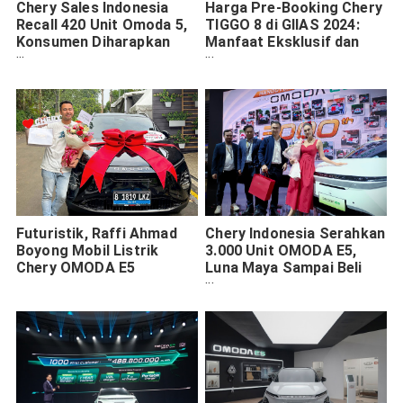
Chery Sales Indonesia
Harga Pre-Booking Chery
Recall 420 Unit Omoda 5,
TIGGO 8 di GIIAS 2024:
Konsumen Diharapkan
Manfaat Eksklusif dan
Memeriksakan Mobilnya
Buyback Guarantee
di Dealer Terdekat
Futuristik, Raffi Ahmad
Chery Indonesia Serahkan
Boyong Mobil Listrik
3.000 Unit OMODA E5,
Chery OMODA E5
Luna Maya Sampai Beli
Dua Kali