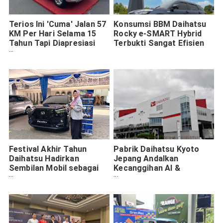
Terios Ini 'Cuma' Jalan 57
Konsumsi BBM Daihatsu
KM Per Hari Selama 15
Rocky e-SMART Hybrid
Tahun Tapi Diapresiasi
Terbukti Sangat Efisien
Daihatsu Indonesia, Apa
Istimewanya?
Festival Akhir Tahun
Pabrik Daihatsu Kyoto
Daihatsu Hadirkan
Jepang Andalkan
Sembilan Mobil sebagai
Kecanggihan AI &
Hadiah Utama
Masyarakat Umum Bisa
Tur Publik!