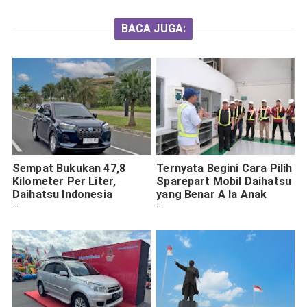
BACA JUGA:
Sempat Bukukan 47,8
Ternyata Begini Cara Pilih
Kilometer Per Liter,
Sparepart Mobil Daihatsu
Daihatsu Indonesia
yang Benar A la Anak
Beberkan Rahasia
Klub, Dijamin Enggak
Kehematan Rocky e-
Ketipu!
SMART Hybrid