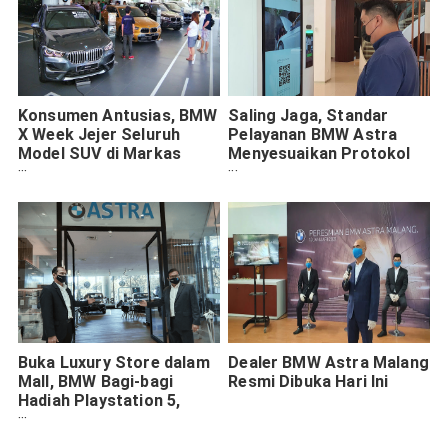
Konsumen Antusias, BMW
Saling Jaga, Standar
X Week Jejer Seluruh
Pelayanan BMW Astra
Model SUV di Markas
Menyesuaikan Protokol
BMW Astra Jawa Timur
Kesehatan
Buka Luxury Store dalam
Dealer BMW Astra Malang
Mall, BMW Bagi-bagi
Resmi Dibuka Hari Ini
Hadiah Playstation 5,
iPhone 11Pro Hingga
Sepeda Brompton