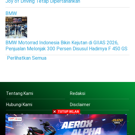
Joy of Driving Tetap Dipertahankan
BMW
BMW Motorrad Indonesia Bikin Kejutan di GIIAS 2026,
Penjualan Melonjak 300 Persen Disusul Hadirnya F 450 GS
Perlihatkan Semua
Tentang Kami
Redaksi
Hubungi Kami
Disclaimer
Privacy Policy
HOME