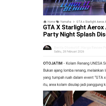
Home
Yamaha
GTA x Starlight Aerox Alp
GTA X Starlight Aerox
Party Night Splash Di
Berita Otomotif | Harga Review 
Sabtu, 28 Februari 2026
OTOJATIM
- Kolam Renang UNESA Su
Bukan ajang lomba renang, melainkan 
yang tumpah ruah dalam event “GTA x 
itu, area kolam disulap jadi panggung