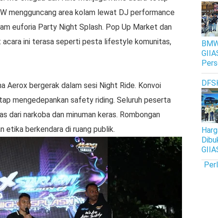
PVW mengguncang area kolam lewat DJ performance
alam euforia Party Night Splash. Pop Up Market dan
ara ini terasa seperti pesta lifestyle komunitas,
BMW 
GIIA
Pers
DFS
a Aerox bergerak dalam sesi Night Ride. Konvoi
tap mengedepankan safety riding. Seluruh peserta
bebas dari narkoba dan minuman keras. Rombongan
n etika berkendara di ruang publik.
Harg
Dibu
GIIA
Per