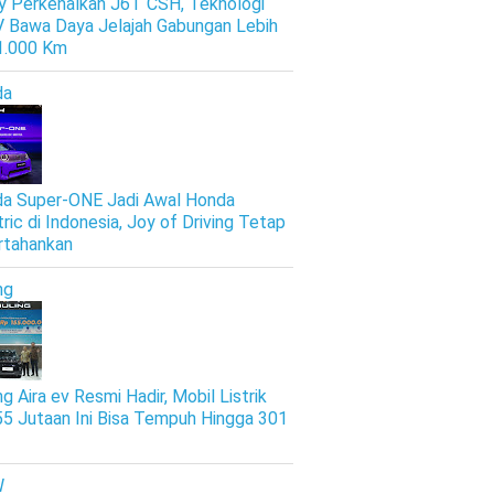
y Perkenalkan J6T CSH, Teknologi
 Bawa Daya Jelajah Gabungan Lebih
 1.000 Km
da
a Super-ONE Jadi Awal Honda
tric di Indonesia, Joy of Driving Tetap
rtahankan
ng
g Aira ev Resmi Hadir, Mobil Listrik
5 Jutaan Ini Bisa Tempuh Hingga 301
W