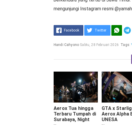
mengunjungi Instagram resmi @yamaha
Facebook
Twitter
Handi Cahyono
Sabtu, 28 Februari 2026
Tags:
Aerox Tua hingga
GTA x Starlig
Terbaru Tumpah di
Aerox Alpha B
Surabaya, Night
UNESA
Ride & Party
Bergemuruh!
Splash Bikin Heboh
Night Splash