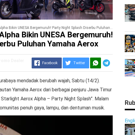
ha Bikin UNESA Bergemuruh! Party Night Splash Diserbu Puluhan Yamaha Aerox
 Alpha Bikin UNESA Bergemuruh!
serbu Puluhan Yamaha Aerox
Promo Dealer
Facebook
Twitter
rabaya mendadak berubah wajah, Sabtu (14/2).
lautan Yamaha Aerox dari berbagai penjuru Jawa Timur
Starlight Aerox Alpha – Party Night Splash”. Malam
Rub
 komunitas penuh gaya, lampu, dan dentuman musik.
Engl