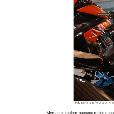
Puluhan Yamaha Aerox terparkir d
Memasuki malam, suasana makin panas