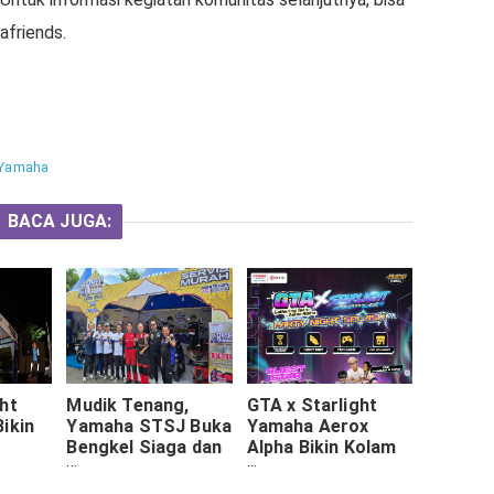
friends.
Yamaha
BACA JUGA:
ht
Mudik Tenang,
GTA x Starlight
ikin
Yamaha STSJ Buka
Yamaha Aerox
Bengkel Siaga dan
Alpha Bikin Kolam
 Party
Pos Jaga 24 Jam
UNESA Membara!
Selama Lebaran
Party Night Splash