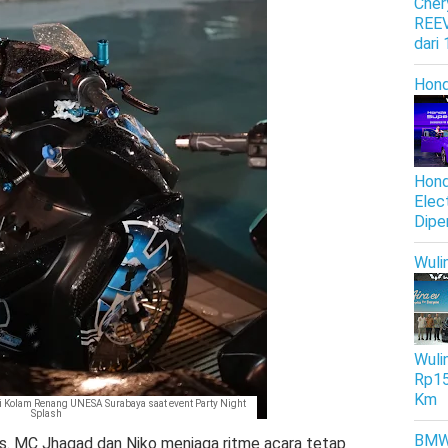
Cher
REEV
dari
Hon
Hond
Elec
Dipe
Wuli
Wulin
Rp15
Km
i Kolam Renang UNESA Surabaya saat event Party Night
Splash
BM
. MC Jhagad dan Niko menjaga ritme acara tetap