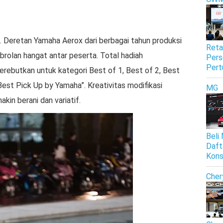
 Deretan Yamaha Aerox dari berbagai tahun produksi
Reta
 obrolan hangat antar peserta. Total hadiah
Pers
Pert
perebutkan untuk kategori Best of 1, Best of 2, Best
Best Pick Up by Yamaha”. Kreativitas modifikasi
MG
kin berani dan variatif.
Beli
Daft
Kon
Cher