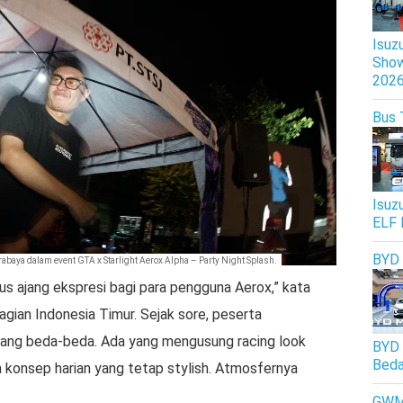
Isuz
Show
202
Bus 
Isuz
ELF 
BYD
ya dalam event GTA x Starlight Aerox Alpha – Party Night Splash.
igus ajang ekspresi bagi para pengguna Aerox,” kata
gian Indonesia Timur. Sejak sore, peserta
ang beda-beda. Ada yang mengusung racing look
BYD 
Beda
ga konsep harian yang tetap stylish. Atmosfernya
GW