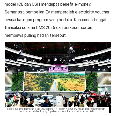
model ICE dan CSH mendapat benefit e-money.
Sementara pembelian EV memperoleh electricity voucher
sesuai kategori program yang berlaku. Konsumen tinggal
transaksi selama IIMS 2026 dan berkesempatan
membawa pulang hadiah tersebut.
Foto 1- Selama pameran IIMS 2026 di Hall A, Booth A5, Chery menghadirkan program
promo spesial dan Lucky Dip dengan total hadiah miliaran rupiah.