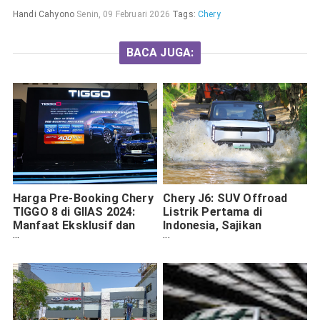
Handi Cahyono
Senin, 09 Februari 2026
Tags:
Chery
BACA JUGA:
Harga Pre-Booking Chery
Chery J6: SUV Offroad
TIGGO 8 di GIIAS 2024:
Listrik Pertama di
Manfaat Eksklusif dan
Indonesia, Sajikan
Buyback Guarantee
Ketangguhan dan
Kecanggihan