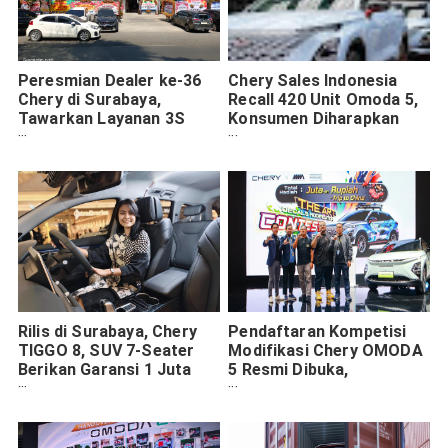
Peresmian Dealer ke-36
Chery Sales Indonesia
Chery di Surabaya,
Recall 420 Unit Omoda 5,
Tawarkan Layanan 3S
Konsumen Diharapkan
dengan Teknologi
Memeriksakan Mobilnya
Terbaru
di Dealer Terdekat
Rilis di Surabaya, Chery
Pendaftaran Kompetisi
TIGGO 8, SUV 7-Seater
Modifikasi Chery OMODA
Berikan Garansi 1 Juta
5 Resmi Dibuka,
KM. Harga Kompetitif!
Hadiahnya Jutaan Rupiah
dan Trip ke China