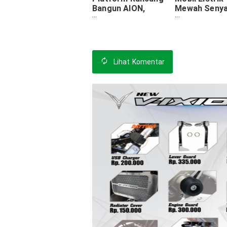
Bangun AION,
Mewah Seny
Menjadikan
Naik Private 
Pengendaraan
Lebih Baik
Lihat
Komentar