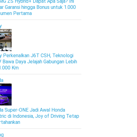
 MG ZS Hybrid+ Dapat Apa Saja? Ini
ar Garansi hingga Bonus untuk 1.000
sumen Pertama
y
y Perkenalkan J6T CSH, Teknologi
 Bawa Daya Jelajah Gabungan Lebih
 1.000 Km
da
a Super-ONE Jadi Awal Honda
tric di Indonesia, Joy of Driving Tetap
rtahankan
ng