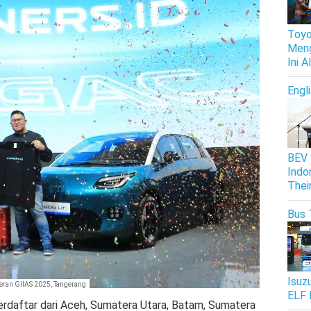
Toyo
Meng
Ini 
Engl
BEV 
Indo
Thei
Bus 
Isuz
eran GIIAS 2025, Tangerang
ELF 
daftar dari Aceh, Sumatera Utara, Batam, Sumatera