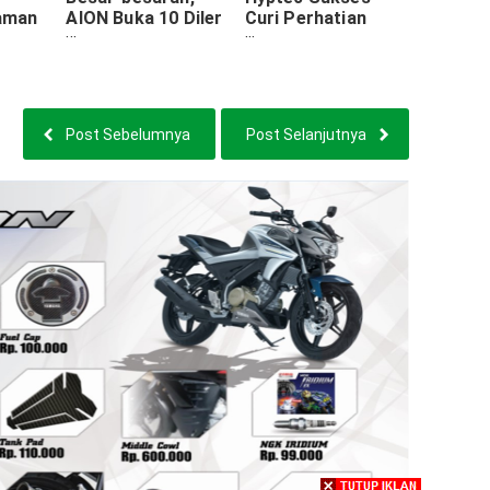
aman
AION Buka 10 Diler
Curi Perhatian
Jet
Serentak di
Pengunjung GJAW
Jabodetabek dan
2024
Bandung
Post Sebelumnya
Post Selanjutnya