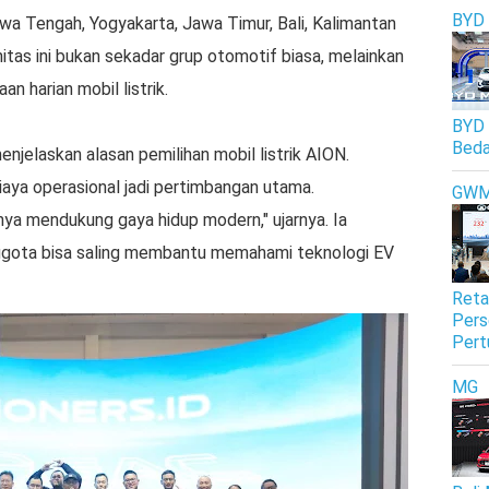
BYD
wa Tengah, Yogyakarta, Jawa Timur, Bali, Kalimantan
itas ini bukan sekadar grup otomotif biasa, melainkan
n harian mobil listrik.
BYD 
Beda
jelaskan alasan pemilihan mobil listrik AION.
iaya operasional jadi pertimbangan utama.
GW
nya mendukung gaya hidup modern," ujarnya. Ia
gota bisa saling membantu memahami teknologi EV
Reta
Pers
Pert
MG