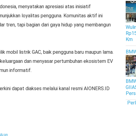
nesia, menyatakan apresiasi atas inisiatif
njukkan loyalitas pengguna. Komunitas aktif ini
ar tren, tapi bagian dari gaya hidup yang membangun
Wulin
Rp15
Km
BM
ik mobil listrik GAC, baik pengguna baru maupun lama.
keluargaan dan menyasar pertumbuhan ekosistem EV
mun informatif.
BMW 
GIIA
erkini dapat diakses melalui kanal resmi AIONERS.ID
Pers
Per
Aion