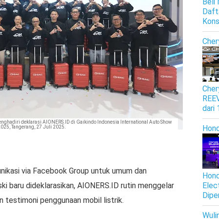
Beli
Daft
Kon
Cher
Cher
REEV
dari
ghadiri deklarasi AIONERS.ID di Gaikindo Indonesia International Auto Show
Hon
2025, Tangerang, 27 Juli 2025.
nikasi via Facebook Group untuk umum dan
Hond
i baru dideklarasikan, AIONERS.ID rutin menggelar
Elec
Dipe
n testimoni penggunaan mobil listrik.
Wuli