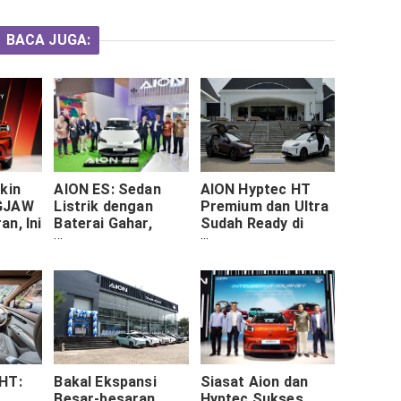
BACA JUGA:
kin
AION ES: Sedan
AION Hyptec HT
 GJAW
Listrik dengan
Premium dan Ultra
n, Ini
Baterai Gahar,
Sudah Ready di
Harga Gak Sampe
Indonesia, Segini
 Drive
400 Juta
Harganya
HT:
Bakal Ekspansi
Siasat Aion dan
Besar-besaran,
Hyptec Sukses