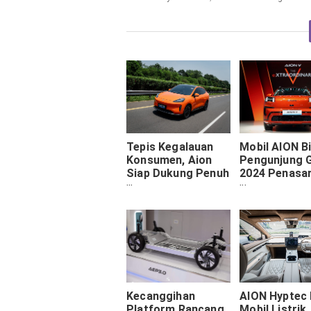
Tepis Kegalauan
Mobil AION Bi
Konsumen, Aion
Pengunjung
Siap Dukung Penuh
2024 Penasara
Perawatan dan
Kata Mereka
Perbaikan Seluruh
Setelah Test
Mobilnya
Kecanggihan
AION Hyptec 
Platform Rancang
Mobil Listrik