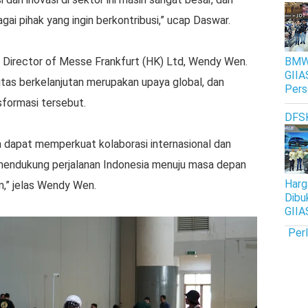
gai pihak yang ingin berkontribusi,” ucap Daswar.
BMW 
 Director of Messe Frankfurt (HK) Ltd, Wendy Wen.
GIIA
tas berkelanjutan merupakan upaya global, dan
Pers
sformasi tersebut.
DFS
a dapat memperkuat kolaborasi internasional dan
mendukung perjalanan Indonesia menuju masa depan
Harg
n,” jelas Wendy Wen.
Dibu
GIIA
Per