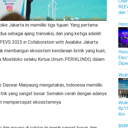
Cher
REEV
dari
Hon
ike Jakarta ini memiliki tiga tujuan. Yang pertama
dua sebagai ajang transaksi, dan yang ketiga adalah
i PEVS 2025 in Collaboration with Asiabike Jakarta
uk membangun ekosistem kendaraan listrik yang kuat,
Hond
Elec
 kata Moeldoko selaku Ketua Umum PERIKLINDO, dalam
Dipe
Wuli
o Daswar Marpaung mengatakan, Indonesia memiliki
listrik yang sangat besar. Semakin cerah dengan adanya
lam mempercepat ekosistemnya.
Wulin
Rp15
Km
BM
dan inovasi di sektor ini masih sangat besar, dan