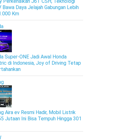
y Perkenalkan J6T CSH, Teknologi
 Bawa Daya Jelajah Gabungan Lebih
 1.000 Km
da
a Super-ONE Jadi Awal Honda
tric di Indonesia, Joy of Driving Tetap
rtahankan
ng
g Aira ev Resmi Hadir, Mobil Listrik
5 Jutaan Ini Bisa Tempuh Hingga 301
W