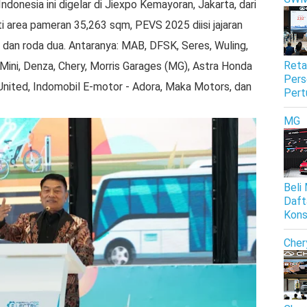
ndonesia ini digelar di Jiexpo Kemayoran, Jakarta, dari
i area pameran 35,263 sqm, PEVS 2025 diisi jajaran
an roda dua. Antaranya: MAB, DFSK, Seres, Wuling,
Reta
 Mini, Denza, Chery, Morris Garages (MG), Astra Honda
Pers
United, Indomobil E-motor - Adora, Maka Motors, dan
Pert
MG
Beli
Daft
Kon
Cher