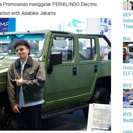
 Promosindo menggelar PERIKLINDO Electric
tion with Asiabike Jakarta.
BEV 
Indo
Thei
Bus 
Isuz
ELF 
BYD
BYD 
Beda
GW