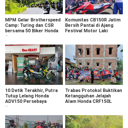
MPM Gelar Brotherspeed
Komunitas CB150R Jatim
Camp: Turing dan CSR
Bersih Pantai di Ajang
bersama 50 Biker Honda
Festival Motor Laki
CBR250RR
10 Detik Terakhir, Putra
Trabas Protokol Buktikan
Tutup Lelang Honda
Ketangguhan Jelajah
ADV150 Persebaya
Alam Honda CRF150L
Sebesar Rp40 Juta