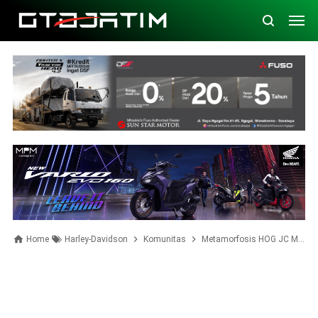
Home
Harley-Davidson
Komunitas
Metamorfosis HOG JC Menjadi Harley Owners Group Anak Elang Jakarta Chapter Indonesia.