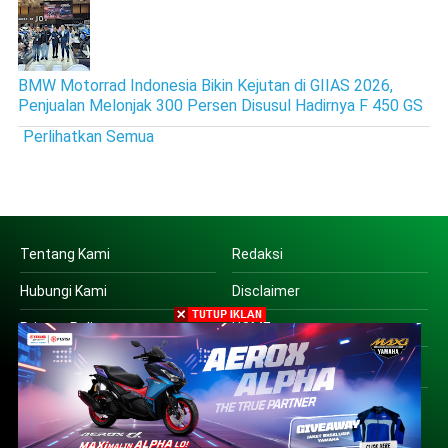
BMW Motorrad Indonesia Bikin Kejutan di GIIAS 2026,
Penjualan Melonjak 300 Persen Disusul Hadirnya F 450 GS
Perlihatkan Semua
Tentang Kami
Redaksi
Hubungi Kami
Disclaimer
Privacy Policy
HOME
Copyright © 2016 | PT SUARA OTO JATIM