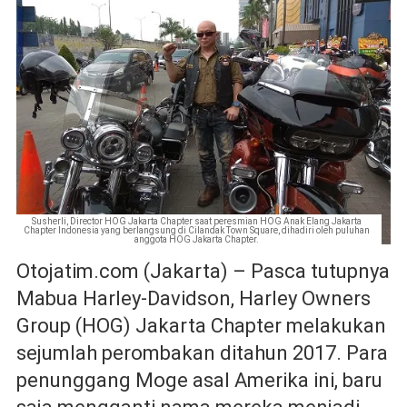
Susherli, Director HOG Jakarta Chapter saat peresmian HOG Anak Elang Jakarta
Chapter Indonesia yang berlangsung di Cilandak Town Square, dihadiri oleh puluhan
anggota HOG Jakarta Chapter.
Otojatim.com (Jakarta) – Pasca tutupnya
Mabua Harley-Davidson, Harley Owners
Group (HOG) Jakarta Chapter melakukan
sejumlah perombakan ditahun 2017. Para
penunggang Moge asal Amerika ini, baru